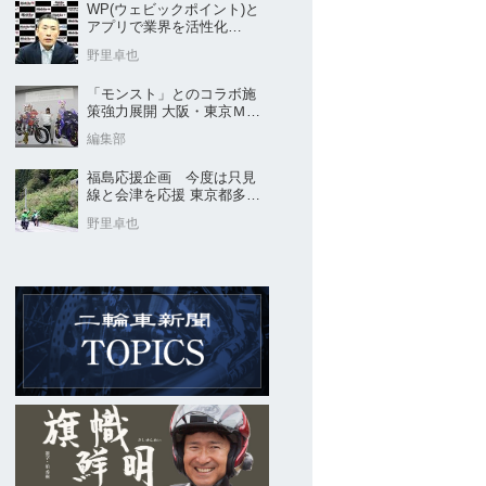
WP(ウェビックポイント)と
アプリで業界を活性化
Webike㊦
野里卓也
「モンスト」とのコラボ施
策強力展開 大阪・東京ＭＣ
ショー2026開催概要発表
編集部
福島応援企画 今度は只見
線と会津を応援 東京都多摩
市の販売店 ヤングオート
野里卓也