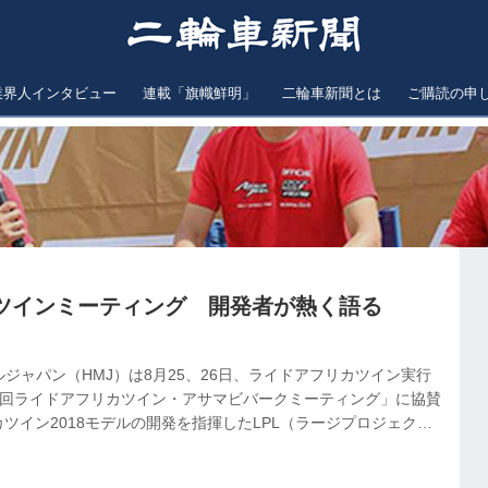
業界人インタビュー
連載「旗幟鮮明」
二輪車新聞とは
ご購読の申
ツインミーティング 開発者が熱く語る
ジャパン（HMJ）は8月25、26日、ライドアフリカツイン実行
3回ライドアフリカツイン・アサマビバークミーティング」に協賛
リカツイン2018モデルの開発を指揮したLPL（ラージプロジェクト
氏によるトークショー、アフリカツインエンジン解体ショーなど
ベントを盛り上げた。