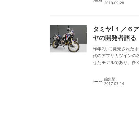
タミヤ｢１／６
ヤの開発者語る
昨年2月に発売されたホ
代のアフリカツインの
せたモデルであり、多
っている。そのCRF1
るタミヤより１／６ス
編集部
るタミヤモデルファク
ークショー「ライド・