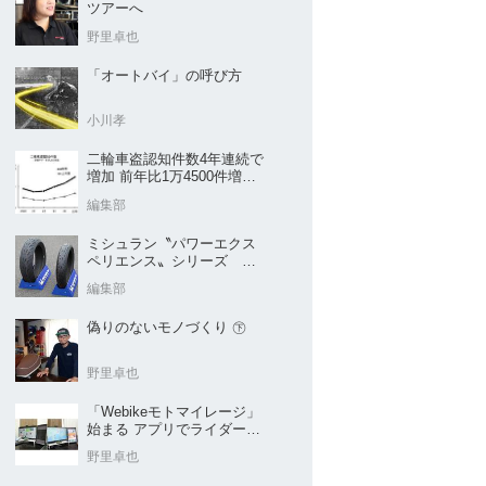
ツアーへ
野里卓也
「オートバイ」の呼び方
小川孝
二輪車盗認知件数4年連続で
増加 前年比1万4500件増／
警察庁まとめ
編集部
ミシュラン〝パワーエクス
ペリエンス〟シリーズ
｢POWER5｣など４種を新発
編集部
売
偽りのないモノづくり ㊦
野里卓也
「Webikeモトマイレージ」
始まる アプリでライダーと
販売店を元気に
野里卓也