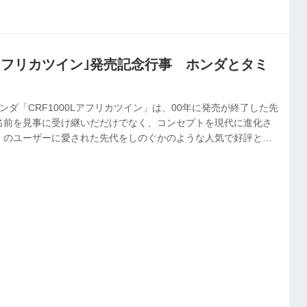
アフリカツイン｣発売記念行事 ホンダとタミ
ンダ「CRF1000Lアフリカツイン」は、00年に発売が終了した先
名前を見事に受け継いだだけでなく、コンセプトを現代に進化さ
くのユーザーに愛された先代をしのぐかのような人気で好評とな
000Lアフリカツインが、オートバイのプラモデルを数多く手掛け
ケールのプラモデルとして発売されることとなり、東京都内にあ
トリー新橋店で6月24日、ホンダの開発陣などもゲスト参加したト
アフリカツイン・ミーティング」が開催された。