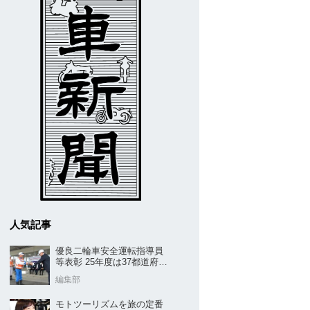
人気記事
優良二輪車安全運転指導員
等表彰 25年度は37都道府県
から42名／全安協二推
編集部
モトツーリズムを旅の定番