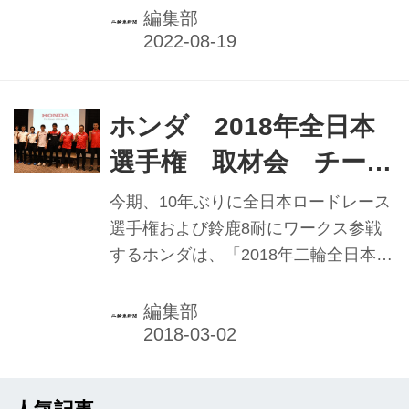
ティランド㈱鈴鹿サーキット）が、8
編集部
月4日から7日までの4日間、三重県の
鈴鹿サーキットで開催された。前回大
会優勝のカワサキレーシングチーム、
捲土重来を期すホンダワークスチーム
ホンダ 2018年全日本
のHRCが本命視される中、世界耐久選
選手権 取材会 チーム
手権レギュラーチームのヨシムラ
HRC先導で二輪の活性
SERTモチュール、TSRホンダフラン
今期、10年ぶりに全日本ロードレース
ス、YARTヤマハ、BMWモトラッドら
化へ
選手権および鈴鹿8耐にワークス参戦
の戦いは、8時間を終わって「チーム
するホンダは、「2018年二輪全日本選
HRC」の長島哲太／高橋巧／イケル・
手権取材会」を2月13日に東京都内で
レクオーナ組が2位以下をすべて周回
開催した。全日本選手権のロードレー
編集部
遅れにする圧勝で完全勝利。2...
ス、モトクロス、トライアルの各カテ
ゴリーで参戦するライダーらがモータ
ースポーツシーズンの開幕に先立ち、