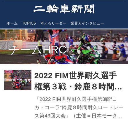
ホーム
TOPICS
考えるリーダー
業界人インタビュー
チームHRC
2022 FIM世界耐久選手
権第３戦・鈴鹿８時間耐
久ロードレース チーム
「2022 FIM世界耐久選手権第3戦“コ
ＨＲＣ（長島／高橋巧／
カ・コーラ”鈴鹿８時間耐久ロードレー
ス第43回大会」（主催＝日本モーター
レクオーナ組）優勝
サイクルスポーツ協会、ホンダモビリ