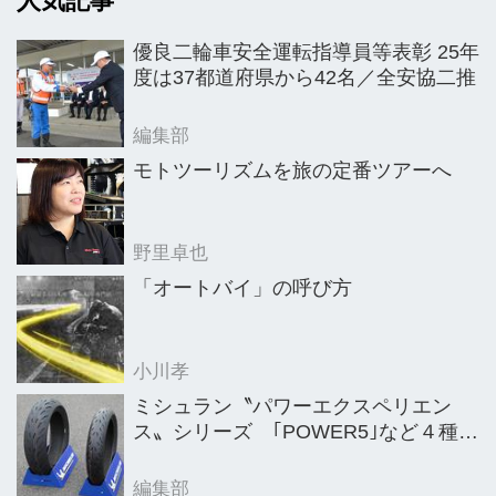
人気記事
意気込みを語った。
優良二輪車安全運転指導員等表彰 25年
度は37都道府県から42名／全安協二推
編集部
モトツーリズムを旅の定番ツアーへ
野里卓也
「オートバイ」の呼び方
小川孝
ミシュラン〝パワーエクスペリエン
ス〟シリーズ ｢POWER5｣など４種を
新発売
編集部