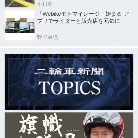
小川孝
「Webikeモトマイレージ」始まる ア
プリでライダーと販売店を元気に
野里卓也