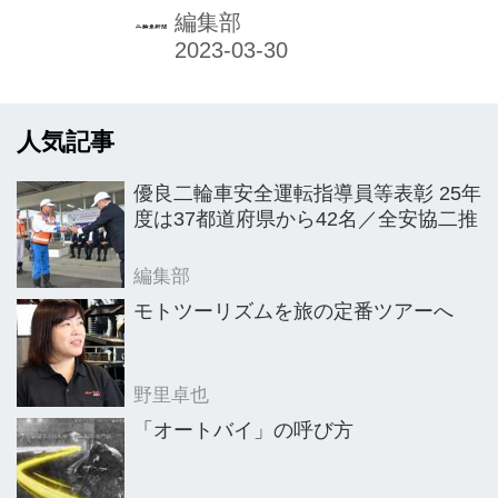
宙航空においても実績豊富である。そ
編集部
の意義について「当社グループの主力
製品である鉛蓄電池ならびに電源製品
は、その名のとおり、電力を一時的に
人気記事
蓄え、必要な時に取り出すことができ
るデバイスであり、電力に対して供給
優良二輪車安全運転指導員等表彰 25年
側と需要側で異なっているニーズの差
度は37都道府県から42名／全安協二推
を補完するという非常に重要な役割を
担っています」と説く。 同社が二輪車
編集部
用バッテリーの旗艦ブランドとして20
モトツーリズムを旅の定番ツアーへ
年より展開しているのが、「大型バイ
クを愛する情熱のある、大人感のある
野里卓也
ライダー」に向けたUnleash（アンリ
「オートバイ」の呼び方
ー...