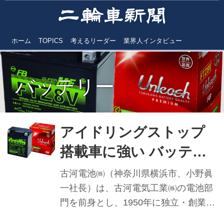
ホーム
TOPICS
考えるリーダー
業界人インタビュー
バッテリー
アイドリングストップ
搭載車に強い バッテリ
ーの現在形
古河電池㈱（神奈川県横浜市、小野眞
Unleash「FTZ8V」
一社長）は、古河電気工業㈱の電池部
門を前身とし、1950年に独立・創業し
た。自動車をはじめ各種インフラ、宇