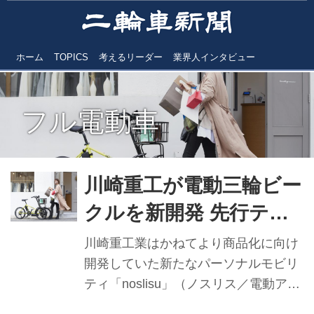
ホーム
TOPICS
考えるリーダー
業界人インタビュー
フル電動車
川崎重工が電動三輪ビー
クルを新開発 先行テス
ト発売分はクラファン
川崎重工業はかねてより商品化に向け
通じ即日完売に
開発していた新たなパーソナルモビリ
ティ「noslisu」（ノスリス／電動アシ
スト自転車とフル電動車の2モデル）