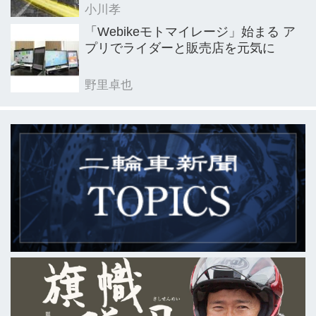
小川孝
「Webikeモトマイレージ」始まる ア
プリでライダーと販売店を元気に
野里卓也