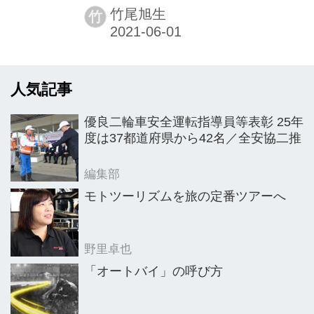
が完成したとして同車両をこのほど公
竹尾旭生
竹
開した。それに伴い5月12日には、ク
ラウドファンディングサイト（応援支
援サービス）によるテスト発売仕様車
人気記事
の先行限定販売を開始。サイトオープ
ンからノスリスへの高い関心と期待に
優良二輪車安全運転指導員等表彰 25年
より多数の支援購入者が募られ、両モ
度は37都道府県から42名／全安協二推
デル（各50台）とも初日早々に完売す
るなど、広く話題を集めている。
編集部
モトツーリズムを旅の定番ツアーへ
野里卓也
「オートバイ」の呼び方