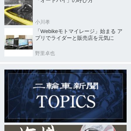
「オートバイ」の呼び方
を...
小川孝
「Webikeモトマイレージ」始まる ア
プリでライダーと販売店を元気に
野里卓也