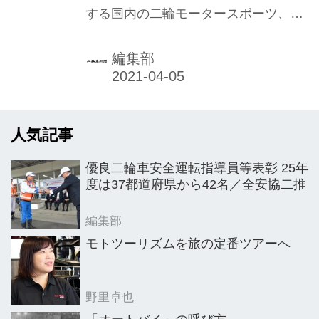
する国内の二輪モータースポーツ、全
日本選手権シリーズにおいて、新たな
取り組みが2021年よりスタートした。
編集部
デジタルツールを使った動画サイトで
の配信や、これまでの希望ゼッケンと
は異なり、ランキング順に先頭から番
人気記事
号が与えられる「指定ゼッケン」の導
入など、新規のファン開拓へ向けた試
優良二輪車安全運転指導員等表彰 25年
みが始まる。MFJの鈴木会長が本紙の
度は37都道府県から42名／全安協二推
取材に対し、次のとおり語った。 モー
ターサイクルスポーツ活性化に尽力 コ
編集部
ロナに万全の体制で臨む 昨年は新型コ
モトツーリズムを旅の定番ツアーへ
ロナウイルスの感染拡大防止策が取ら
れ、政府の緊急事態宣言が発出された
野里卓也
こともあり、国民の生活が大きく影響