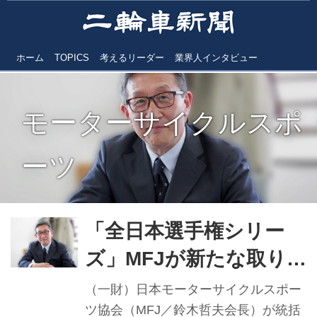
ホーム
TOPICS
考えるリーダー
業界人インタビュー
モーターサイクルスポ
ーツ
「全日本選手権シリー
ズ」MFJが新たな取り組
み 動画配信スタート、
（一財）日本モーターサイクルスポー
指定ゼッケン導入
ツ協会（MFJ／鈴木哲夫会長）が統括