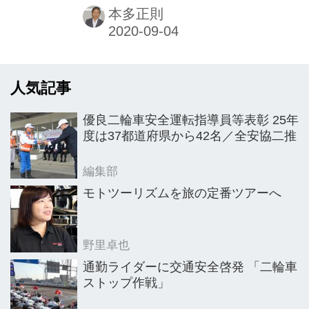
25日から販売開始する。
本多正則
人気記事
優良二輪車安全運転指導員等表彰 25年
度は37都道府県から42名／全安協二推
編集部
モトツーリズムを旅の定番ツアーへ
野里卓也
通勤ライダーに交通安全啓発 「二輪車
ストップ作戦」