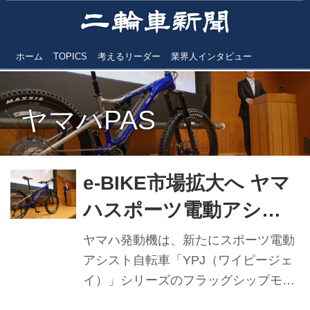
ホーム
TOPICS
考えるリーダー
業界人インタビュー
ヤマハPAS
e-BIKE市場拡大へ ヤマ
ハスポーツ電動アシス
ト自転車「YPJ-MT
ヤマハ発動機は、新たにスポーツ電動
Pro」
アシスト自転車「YPJ（ワイピージェ
イ）」シリーズのフラッグシップモデ
ルとなる「YPJ-MT Pro」を発表。9月