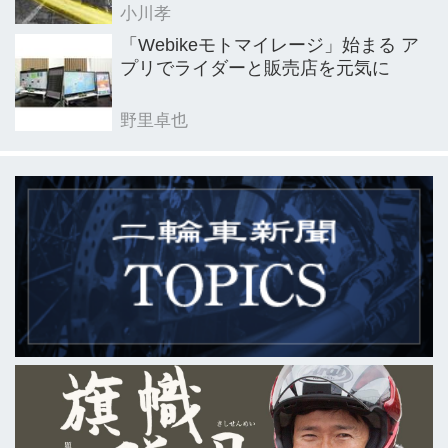
小川孝
「Webikeモトマイレージ」始まる ア
プリでライダーと販売店を元気に
野里卓也