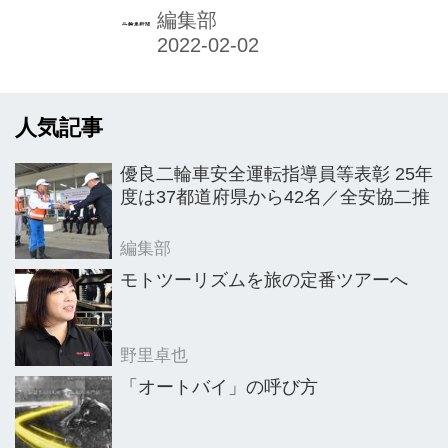
（HDJ）でも2020年12月に野田一夫新
編集部
社長を迎え、変革を進めてきた。
人気記事
優良二輪車安全運転指導員等表彰 25年
度は37都道府県から42名／全安協二推
編集部
モトツーリズムを旅の定番ツアーへ
野里卓也
「オートバイ」の呼び方