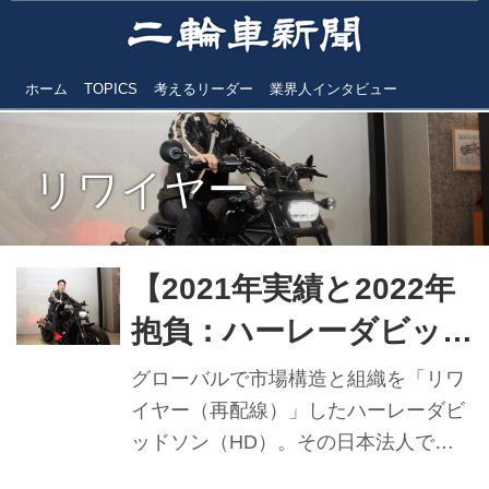
ホーム
TOPICS
考えるリーダー
業界人インタビュー
リワイヤー
【2021年実績と2022年
抱負：ハーレーダビッ
ドソンジャパン】 新体
グローバルで市場構造と組織を「リワ
制下の新機種2モデル好
イヤー（再配線）」したハーレーダビ
ッドソン（HD）。その日本法人であ
調
るハーレーダビッドソンジャパン