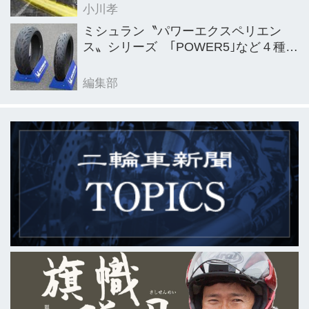
小川孝
ミシュラン〝パワーエクスペリエン
ス〟シリーズ ｢POWER5｣など４種を
新発売
編集部