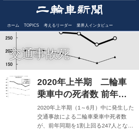
ホーム
TOPICS
考えるリーダー
業界人インタビュー
交通事故死
2020年上半期 二輪車
乗車中の死者数 前年同
期比1割増の247人に
2020年上半期（1～6月）中に発生した
交通事故による二輪車乗車中死者数
が、前年同期を1割上回る247人となっ
たことが、警察庁のまとめで分かっ