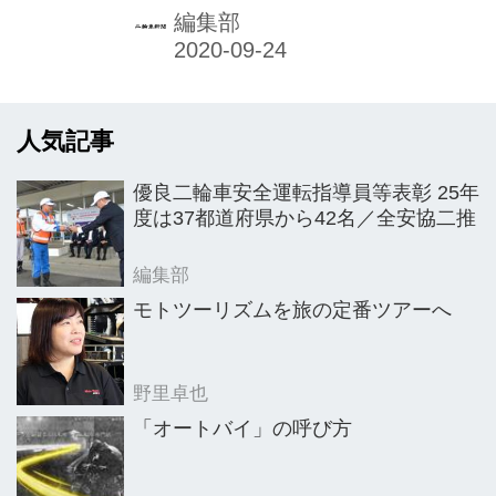
た。
編集部
人気記事
優良二輪車安全運転指導員等表彰 25年
度は37都道府県から42名／全安協二推
編集部
モトツーリズムを旅の定番ツアーへ
野里卓也
「オートバイ」の呼び方