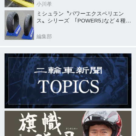
小川孝
ミシュラン〝パワーエクスペリエン
ス〟シリーズ ｢POWER5｣など４種を
新発売
編集部