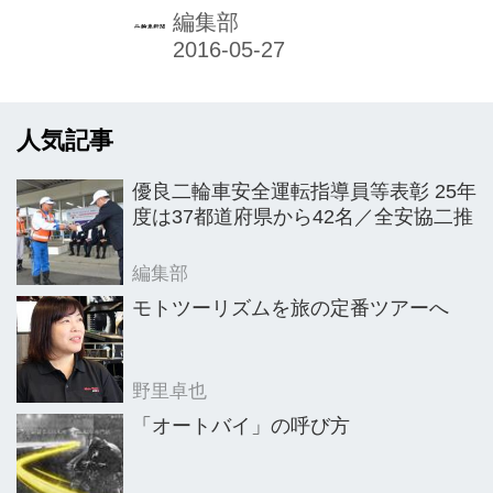
洋大学板倉キャンパスで共催し、若者
編集部
へのオートバイの魅力の普及活動を加
速させている。
人気記事
優良二輪車安全運転指導員等表彰 25年
度は37都道府県から42名／全安協二推
編集部
モトツーリズムを旅の定番ツアーへ
野里卓也
「オートバイ」の呼び方