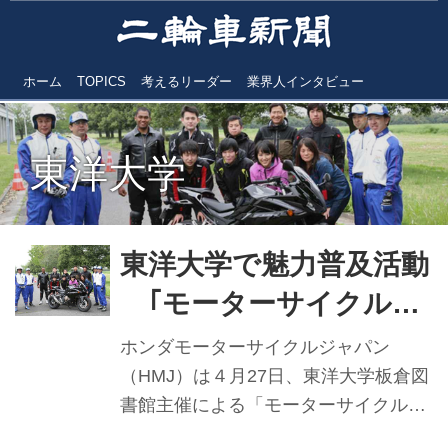
ホーム
TOPICS
考えるリーダー
業界人インタビュー
東洋大学
東洋大学で魅力普及活動
｢モーターサイクルカ
レッジ2016｣開催
ホンダモーターサイクルジャパン
（HMJ）は４月27日、東洋大学板倉図
書館主催による「モーターサイクルカ
レッジ2016」を群馬県板倉町にある東