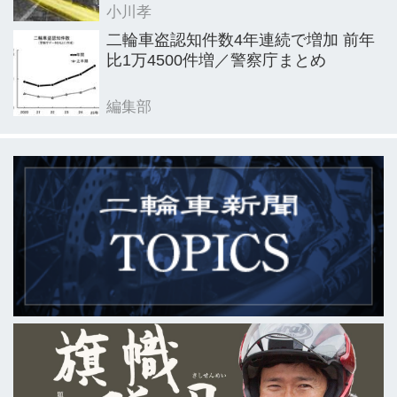
小川孝
二輪車盗認知件数4年連続で増加 前年
比1万4500件増／警察庁まとめ
編集部