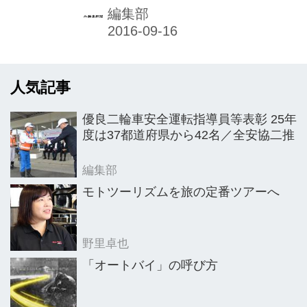
やマナーアップを図るとともにバイク
編集部
の素晴らしさや社会的役割を広く訴求
するバイクの日中央イベント「バイク
の日スマイル・オン2016」を、昨年に
人気記事
引き続き東京・秋葉原で開催。今回も
一般の女性ライダーによるメインイベ
優良二輪車安全運転指導員等表彰 25年
ントの交通安全パレードを皮切りに、
度は37都道府県から42名／全安協二推
バイクの展示やステージイベントなど
が多彩に展開され、1万5300人の来場
編集部
者で賑わった。
モトツーリズムを旅の定番ツアーへ
野里卓也
「オートバイ」の呼び方