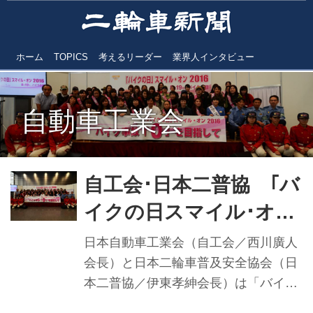
ホーム
TOPICS
考えるリーダー
業界人インタビュー
自動車工業会
自工会･日本二普協 ｢バ
イクの日スマイル･オン
2016｣ 安全運転･魅力
日本自動車工業会（自工会／西川廣人
訴え 今年も秋葉原で
会長）と日本二輪車普及安全協会（日
本二普協／伊東孝紳会長）は「バイク
の日」の８月19日、バイクの安全運転