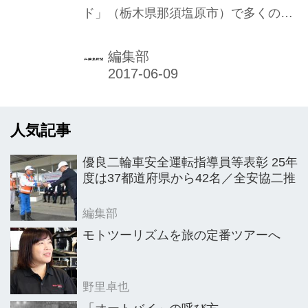
ド」（栃木県那須塩原市）で多くの走
行イベントなどを開催しているが、普
通二輪免許で大型二輪モデルの試乗も
編集部
できる人気のイベント「那須モーター
スポーツランドステップアップ試乗
会」を今年も年4回開催。その第2回が
人気記事
5月13、14日に開かれた。
優良二輪車安全運転指導員等表彰 25年
度は37都道府県から42名／全安協二推
編集部
モトツーリズムを旅の定番ツアーへ
野里卓也