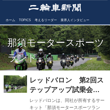
ホーム
TOPICS
考えるリーダー
業界人インタビュー
那須モータースポーツ
ランド
レッドバロン 第2回ス
テップアップ試乗会
普二免でも大型車体験
レッドバロンは、同社が所有するサー
キット「那須モータースポーツラン