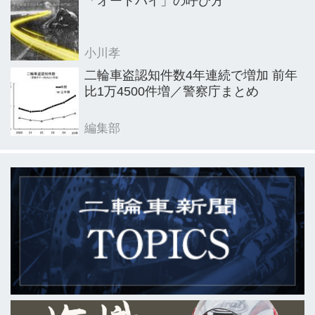
「オートバイ」の呼び方
小川孝
二輪車盗認知件数4年連続で増加 前年
比1万4500件増／警察庁まとめ
編集部