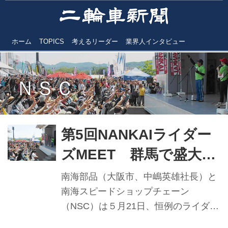
ホーム
TOPICS
考えるリーダー
業界人インタビュー
ＮＳＣ
第5回NANKAIライダー
ズMEET 群馬で盛大開
催 3800人集う
南海部品（大阪市、中嶋英雄社長）と
南海スピードショップチェーン
（NSC）は５月21日、恒例のライダー
ズミーティングを今年も群馬県みどり