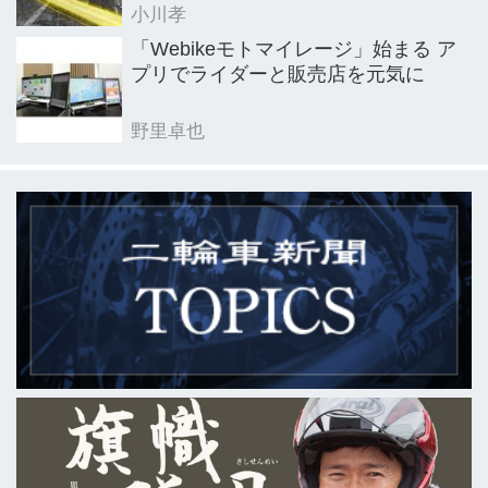
小川孝
「Webikeモトマイレージ」始まる ア
プリでライダーと販売店を元気に
野里卓也