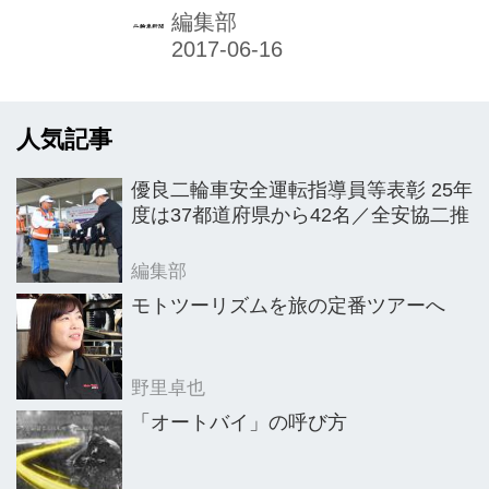
市で盛大に開催。会場となったボート
編集部
レース桐生には3800人が来場し、充実
したイベント内容と手厚いもてなしの
もと、大勢のバイクファンや家族連れ
人気記事
らが様々なコンテンツを満喫した。
優良二輪車安全運転指導員等表彰 25年
度は37都道府県から42名／全安協二推
編集部
モトツーリズムを旅の定番ツアーへ
野里卓也
「オートバイ」の呼び方