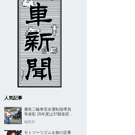
人気記事
優良二輪車安全運転指導員
等表彰 25年度は37都道府県
から42名／全安協二推
編集部
モトツーリズムを旅の定番