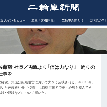
業界人インタビュー
連載「旗幟鮮明」
二輪車新聞とは
ご購読の申
佐藤毅 社長／両親より｢信は力なり｣ 周りの
仕事を
の経験、知識は組織運営において大きく反映される。今年10月、
就いた佐藤毅社長（43歳）は自動車業界で長く経験を積んでき
体験や経験などについて聞いた。