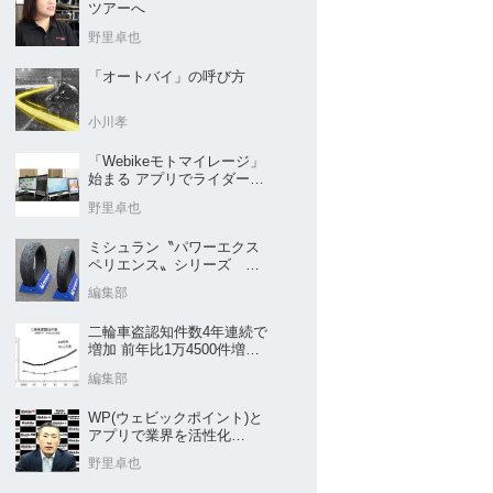
ツアーへ
野里卓也
「オートバイ」の呼び方
小川孝
「Webikeモトマイレージ」
始まる アプリでライダーと
販売店を元気に
野里卓也
ミシュラン〝パワーエクス
ペリエンス〟シリーズ
｢POWER5｣など４種を新発
編集部
売
二輪車盗認知件数4年連続で
増加 前年比1万4500件増／
警察庁まとめ
編集部
WP(ウェビックポイント)と
アプリで業界を活性化
Webike㊦
野里卓也