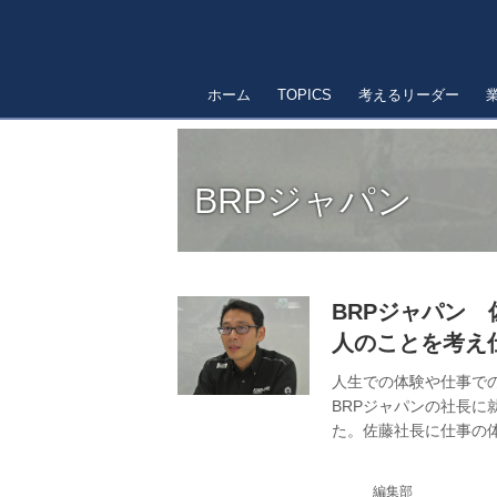
ホーム
TOPICS
考えるリーダー
BRPジャパン
BRPジャパン 
人のことを考え
人生での体験や仕事で
BRPジャパンの社長に
た。佐藤社長に仕事の
編集部