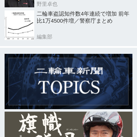
野里卓也
二輪車盗認知件数4年連続で増加 前年
比1万4500件増／警察庁まとめ
編集部