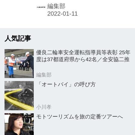
「SHOEIギャラリー東京」は2週間先
編集部
まで予約が埋まっているという盛況ぶ
り。
人気記事
優良二輪車安全運転指導員等表彰 25年
度は37都道府県から42名／全安協二推
編集部
「オートバイ」の呼び方
小川孝
モトツーリズムを旅の定番ツアーへ