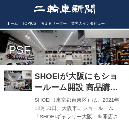
ホーム
TOPICS
考えるリーダー
業界人インタビュー
PSF
SHOEIが大阪にもショ
ールーム開設 商品購入
日を「記念日」に
SHOEI（東京都台東区）は、2021年
12月10日、大阪市にショールーム
「SHOEIギャラリー大阪」を開店させ
た。20年3月にオープンした1号店