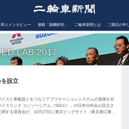
業界人インタビュー
連載「旗幟鮮明」
二輪車新聞とは
ご購読の申
ED LAB 2017
会を設立
バイスと車載器とをつなぐアプリケーションシステムの発展を目
イスリンク コンソーシアム（SDLC）」の日本分科会が設立さ
関する発表会が、10月27日に東京ビッグサイト（東京都江東