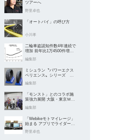
ツアーへ
野里卓也
「オートバイ」の呼び方
小川孝
二輪車盗認知件数4年連続で
増加 前年比1万4500件増／
警察庁まとめ
編集部
ミシュラン〝パワーエクス
ペリエンス〟シリーズ
｢POWER5｣など４種を新発
編集部
売
「モンスト」とのコラボ施
策強力展開 大阪・東京ＭＣ
ショー2026開催概要発表
編集部
「Webikeモトマイレージ」
始まる アプリでライダーと
販売店を元気に
野里卓也