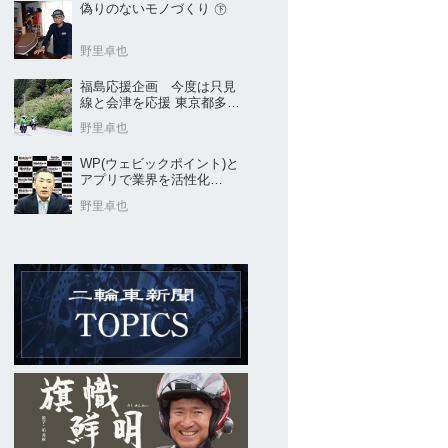
偽りのないモノづくり ㊦
野里卓也
福島応援企画 今度は只見
線と会津を応援 東京都多摩
市の販売店 ヤングオート
野里卓也
WP(ウェビックポイント)と
アプリで業界を活性化
Webike㊦
野里卓也