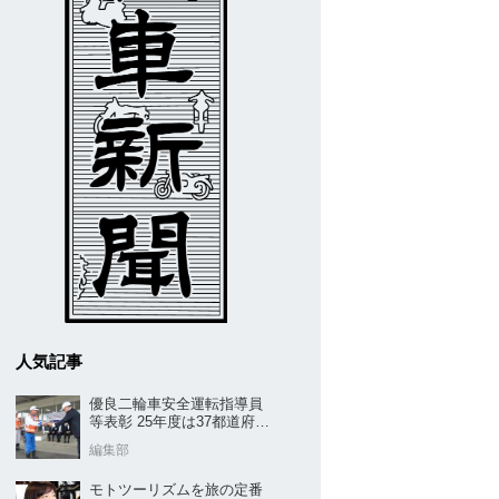
人気記事
優良二輪車安全運転指導員
等表彰 25年度は37都道府県
から42名／全安協二推
編集部
モトツーリズムを旅の定番