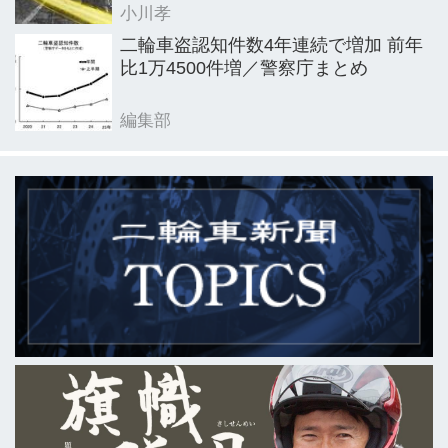
小川孝
二輪車盗認知件数4年連続で増加 前年
比1万4500件増／警察庁まとめ
編集部