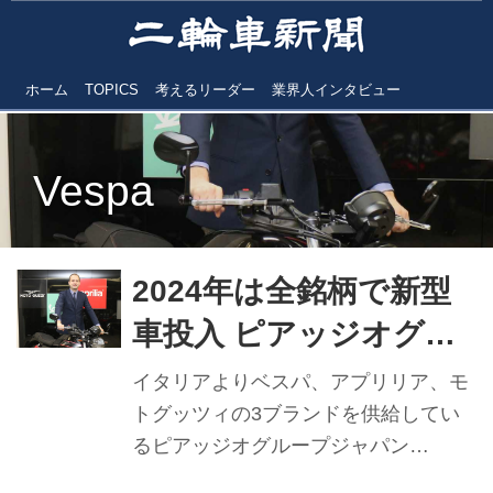
ホーム
TOPICS
考えるリーダー
業界人インタビュー
Vespa
2024年は全銘柄で新型
車投入 ピアッジオグル
ープジャパン ネリ・
イタリアよりベスパ、アプリリア、モ
ミクラウス社長 【2023
トグッツィの3ブランドを供給してい
るピアッジオグループジャパン
年実績と2024年抱負】
（PJG）。日本での各ブランド取扱い