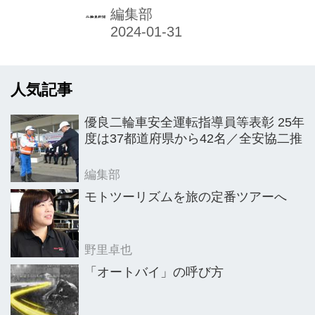
ディーラーを徐々に増やしており、現
編集部
在はベスパ39店舗、アプリリア38店
舗、モトグッツィ39店舗となってい
る。
人気記事
優良二輪車安全運転指導員等表彰 25年
度は37都道府県から42名／全安協二推
編集部
モトツーリズムを旅の定番ツアーへ
野里卓也
「オートバイ」の呼び方