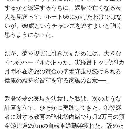
するかと逡巡するうちに、還暦で亡くなる友
人を見送って、ルート66にかけたわけではな
いが、66歳というチャンスを逃すまいと強く
思うようになった。
だが、夢を現実に引き戻すためには、大きな
４つのハードルがあった。①経営トップが1カ
月間不在②旅の資金の準備③走り続けられる
健康の維持④留守を守る家族の合意──。
還暦で夢の実現を決意した私は、次のような
計画を立て、ひそかに実践してきた。①後継
者に対する教育の強化②内緒で毎月2万円の預
金③片道25kmの自転車通勤④疲れた、辞めた