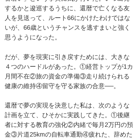
するかと逡巡するうちに、還暦で亡くなる友
人を見送って、ルート66にかけたわけではな
いが、66歳というチャンスを逃すまいと強く
思うようになった。
だが、夢を現実に引き戻すためには、大きな
４つのハードルがあった。①経営トップが1カ
月間不在②旅の資金の準備③走り続けられる
健康の維持④留守を守る家族の合意──。
還暦で夢の実現を決意した私は、次のような
計画を立て、ひそかに実践してきた。①後継
者に対する教育の強化②内緒で毎月2万円の預
金③片道25kmの自転車通勤④疲れた、辞めた