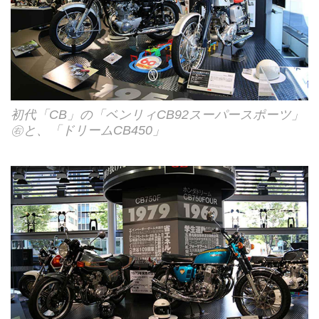
初代「CB」の「ベンリィCB92スーパースポーツ」
㊨と、「ドリームCB450」