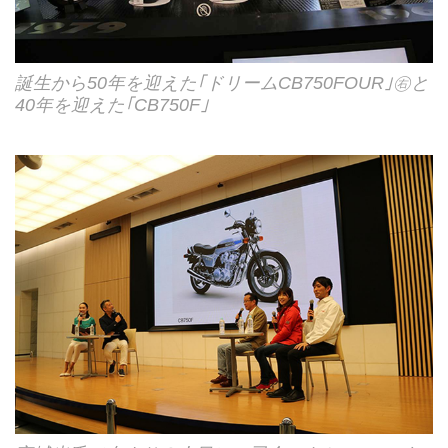
誕生から50年を迎えた｢ドリームCB750FOUR｣㊨と
40年を迎えた｢CB750F｣