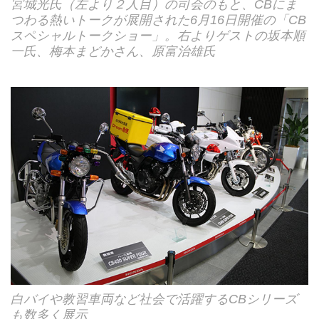
宮城光氏（左より２人目）の司会のもと、CBにま
つわる熱いトークが展開された6月16日開催の「CB
スペシャルトークショー」。右よりゲストの坂本順
一氏、梅本まどかさん、原富治雄氏
白バイや教習車両など社会で活躍するCBシリーズ
も数多く展示