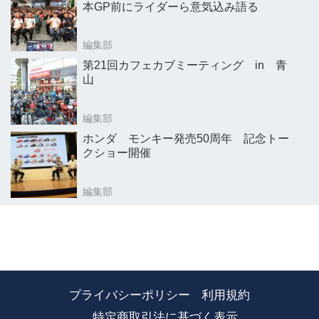
本GP前にライダーら意気込み語る
編集部
第21回カフェカブミーティング in 青
山
編集部
ホンダ モンキー発売50周年 記念トー
クショー開催
編集部
プライバシーポリシー
利用規約
特定商取引法に基づく表示