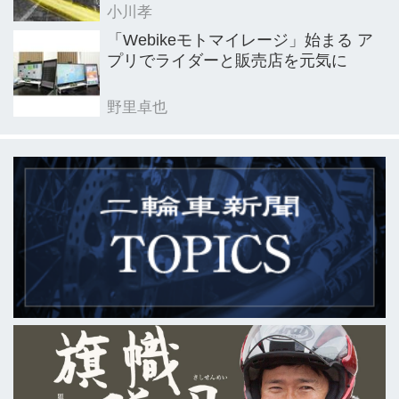
小川孝
「Webikeモトマイレージ」始まる ア
プリでライダーと販売店を元気に
野里卓也