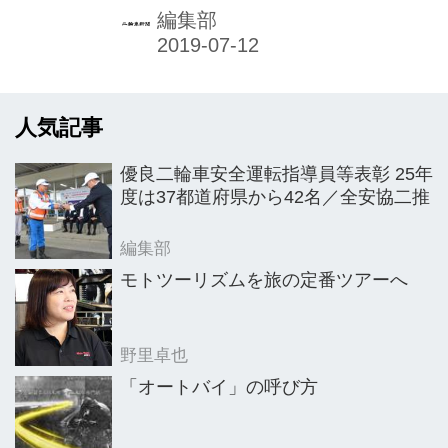
山では特別展示「CBと駆け抜けた時
編集部
代」展が6月24日まで展開された。期
間中の6月16日にはゲストを招いての
スペシャルトークショーも開催され
人気記事
た。
優良二輪車安全運転指導員等表彰 25年
度は37都道府県から42名／全安協二推
編集部
モトツーリズムを旅の定番ツアーへ
野里卓也
「オートバイ」の呼び方