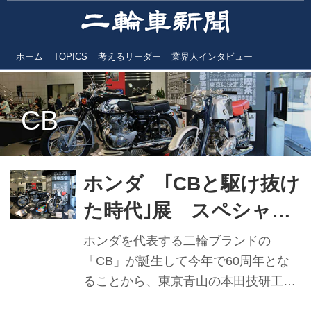
ホーム
TOPICS
考えるリーダー
業界人インタビュー
CB
ホンダ ｢CBと駆け抜け
た時代｣展 スペシャル
トークショーも開催
ホンダを代表する二輪ブランドの
「CB」が誕生して今年で60周年とな
ることから、東京青山の本田技研工業
本社1階のHondaウエルカムプラザ青