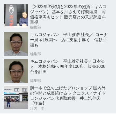
【2022年の実績と2023年の抱負：キムコ
ジャパン】 基本を押さえて好調維持 高
価格車両もヒット 販売店との意思疎通を
重視
編集部
キムコジャパン 平山雅浩 社長／｢コーナ
ー展示｣展開へ 店に支援手厚く 信頼回
復も
編集部
キムコジャパン 平山雅浩社長／日本法
人、本格始動へ 初年度100店、販売1000
台を計画
編集部
腕一本で立ち上げたプロショップ 国内外
の仲間と成長続ける テクニクス／ナイト
ロンジャパン代表取締役 井上浩伸氏
【後編】
辻内 圭