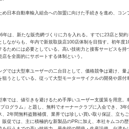
ため日本自動車輸入組合への加盟に向けた手続きを進め、コン
。
16年は、新たな販売網づくりに力を入れる。すでに23店と契
しながらも、年内で新規取扱店100店体制を目指す。初年度1
するためには必要としている。高い技術力と接客サービスを持
売店を全面的にサポートする体制という。
ングでは大型車ユーザーの二台目として、価格競争は避け、量
を狙うとしている。従って大型モーターサイクルの開発や原付
型車では、値引きを避けるため手厚いユーザー支援策を用意。
トプログラム」と題し、無料でオーナークラブに入会でき、3年保
ス、2年間無料盗難補償、業界では珍しい買い取り保証、立ち
。販促では、主に積極的な新製品のPRに加え、本社キムコの
給を行うまでの高い技術力、最先端の開発・生産設備、台湾を