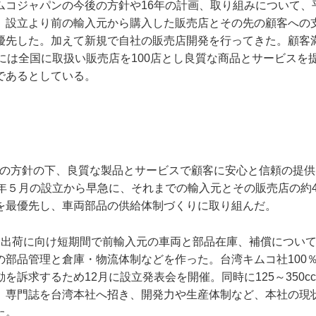
ムコジャパンの今後の方針や16年の計画、取り組みについて、
、設立より前の輸入元から購入した販売店とその先の顧客への
優先した。加えて新規で自社の販売店開発を行ってきた。顧客
中には全国に取扱い販売店を100店とし良質な商品とサービスを
であるとしている。
先の方針の下、良質な製品とサービスで顧客に安心と信頼の提
5年５月の設立から早急に、それまでの輸入元とその販売店の約4
を最優先し、車両部品の供給体制づくりに取り組んだ。
格出荷に向け短期間で前輸入元の車両と部品在庫、補償につい
の部品管理と倉庫・物流体制などを作った。台湾キムコ社100
を訴求するため12月に設立発表会を開催。同時に125～350c
、専門誌を台湾本社へ招き、開発力や生産体制など、本社の現
た。