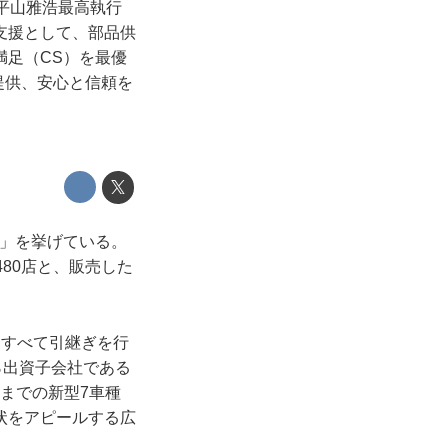
平山雅浩最高執行
支援として、部品供
満足（CS）を最優
提供、安心と信頼を
供」を挙げている。
80店と、販売した
てすべて引継ぎを行
％出資子会社である
cまでの新型7車種
状をアピールする広