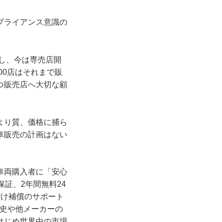
プライアンス意識の
約し、今は専売店開
00店はそれまで販
つ販売店へ大切な顧
より質、価格に捕ら
車販売の計画はない
車両購入者に「安心
証、2年間無料24
ごけ補償のサポート
歴史や他メーカーの
はじめ世界中の市場