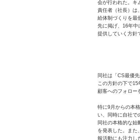
会が行われた。キ
責任者（社長）は
給体制づくりを最
先に掲げ、16年
提供していく方針
同社は「CS最優
この方針の下で1
顧客へのフォロー
特に9月からの本
い、同時に自社で
同社の本格的な始動
を発表した。また
報活動にも注力し