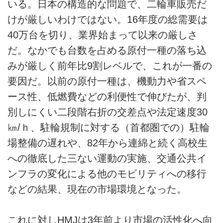
いる。日本の構造的な問題で、二輪車販売だ
けが厳しいわけではない。16年度の総需要は
40万台を切り、業界始まって以来の厳しさ
だ。なかでも台数を占める原付一種の落ち込
みが厳しく前年比9割レベルで、これが一番の
要因だ。以前の原付一種は、機動力や省スペ
ース性、低燃費などの利便性で伸びたが、判
別しにくい二段階右折の交差点や法定速度30
㎞/ｈ、駐輪規制に対する（首都圏での）駐輪
場整備の遅れや、82年から連綿と続く高校生
への徹底した三ない運動の実施、交通公共イ
ンフラの変化による他のモビリティへの移行
などの結果、現在の市場環境となった。
これに対しHMJは3年前より市場の活性化へ向