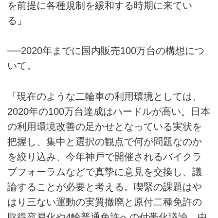
を前提に各種規制を緩和する時期に来てい
る」
──2020年までに国内販売100万台の構想につ
いて。
「現在のような二輪車の利用環境としては、
2020年の100万台達成はハードルが高い。日本
の利用環境改善の足かせとなっている実状を
把握し、集中と選択の観点で何が問題なのか
を絞り込み、今年神戸で開催されるバイクラ
ブフォーラムなどで真摯に意見を交換し、議
論することが必要と考える。喫緊の課題はや
はり三ない運動の実質撤廃と原付二種免許の
取得容易化や4輪普通免許への付帯化議論、中