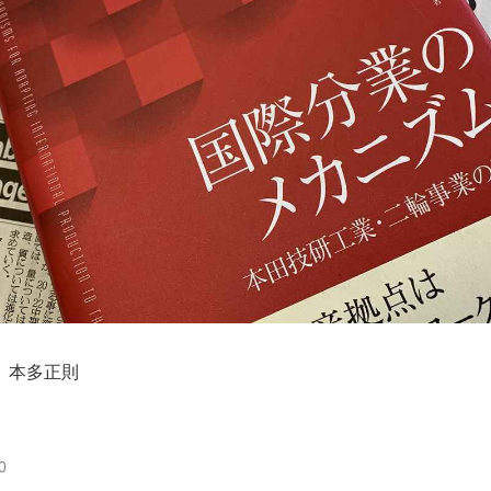
 本多正則
0