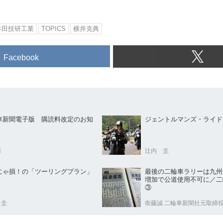
本田技研工業
TOPICS
横井克典
Facebook
車新聞電子版 購読料改定のお知
ジェントルマンズ・ライド
部
辻内 圭
にゃ損！の「ツーリングプラン」
最後の二輪車ラリーは九
増加で公道使用不可に／二
③
 圭
衛藤誠 二輪車新聞社元取締