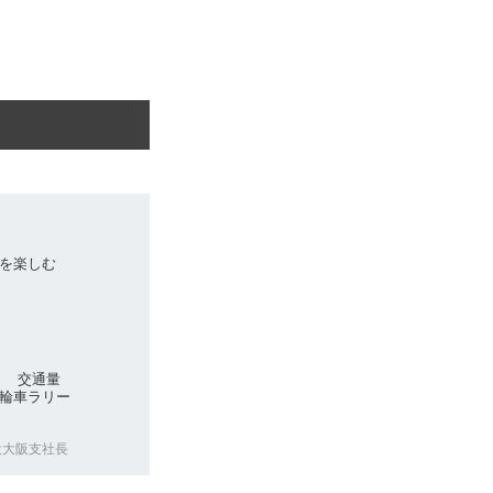
を楽しむ
州 交通量
輪車ラリー
役大阪支社長