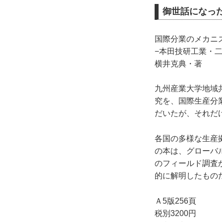
御世話になっ
国際分業のメカ
−本田技研工業・
横井克典・著
九州産業大学地域
究を、国際生産分
だいたが、それだ
各国の多様な生産
の本は、グローバ
のフィールド調査
的に解明したもの
Ａ5版256頁
税別3200円