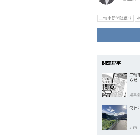
二輪車新聞社便り
関連記事
二輪
らせ
編集
使わ
辻内