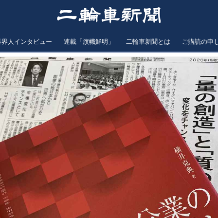
業界人インタビュー
連載「旗幟鮮明」
二輪車新聞とは
ご購読の申