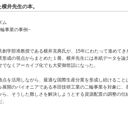
た横井先生の本。
ニズム
二輪事業の事例−
共創学部准教授である横井克典氏が、15年にわたって進めてき
業形成の視点からまとめた１冊。横井先生には本紙データを論
けでなくアーカイブ化でも大変御世話になった。
拠点を活用しながら、最適な国際生産分業を形成し続けること
ル展開のパイオニアである本田技研工業の二輪事業を対象に、
から、そうした難しさを解決しようとする資源配置の調整の仕
だ。