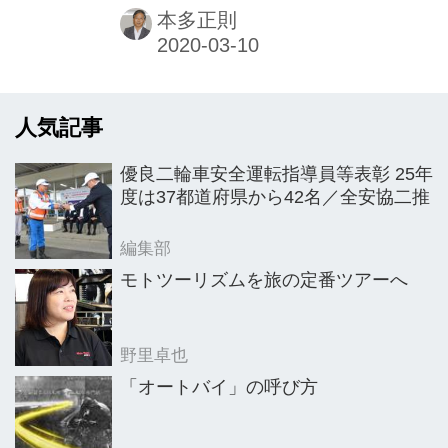
氏が、15年にわたって進めてきた二輪
本多正則
車産業の研究を、国際生産分業形成の
視点からまとめた１冊。横井先生には
本紙データを論文の参考にしていただ
人気記事
いたが、それだけでなくアーカイブ化
でも大変御世話になった。 各国の多様
優良二輪車安全運転指導員等表彰 25年
な生産拠点を活用しながら、最適な国
度は37都道府県から42名／全安協二推
際生産分業を形成し続けることは難し
いのだが、この本は、グローバル展開
編集部
のパイオニアである本田技研工業の二
モトツーリズムを旅の定番ツアーへ
輪事業を対象に、長年にわたる国内外
のフィールド調査から、そうした難し
野里卓也
さを解決しようとする資源配置の調整
「オートバイ」の呼び方
の仕...