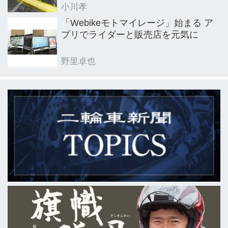
小川孝
「Webikeモトマイレージ」始まる ア
プリでライダーと販売店を元気に
野里卓也