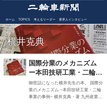
ホーム
TOPICS
考えるリーダー
業界人インタビュー
横井克典
国際分業のメカニズム
ー本田技研工業・二輪事
業の事例ー
御世話になった横井先生の本。 国際分
業のメカニズム −本田技研工業・二輪
事業の事例− 横井克典・著 九州産業大
学地域共創学部准教授である横井克典