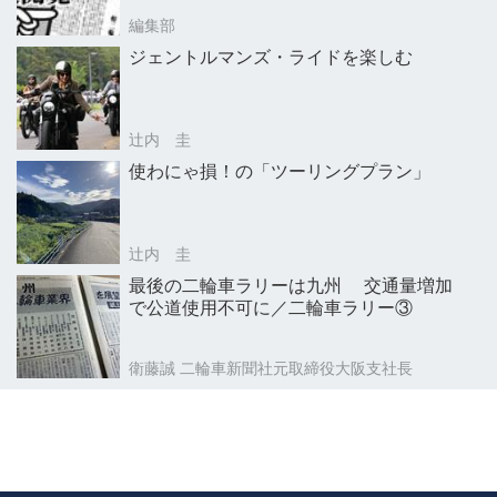
編集部
ジェントルマンズ・ライドを楽しむ
辻内 圭
使わにゃ損！の「ツーリングプラン」
辻内 圭
最後の二輪車ラリーは九州 交通量増加
で公道使用不可に／二輪車ラリー③
衛藤誠 二輪車新聞社元取締役大阪支社長