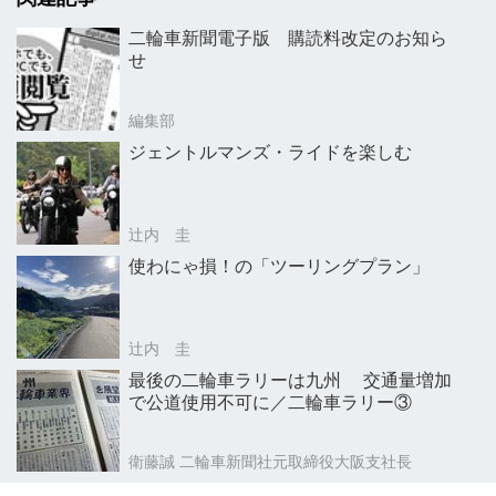
二輪車新聞電子版 購読料改定のお知ら
せ
編集部
ジェントルマンズ・ライドを楽しむ
辻内 圭
使わにゃ損！の「ツーリングプラン」
辻内 圭
最後の二輪車ラリーは九州 交通量増加
で公道使用不可に／二輪車ラリー③
衛藤誠 二輪車新聞社元取締役大阪支社長