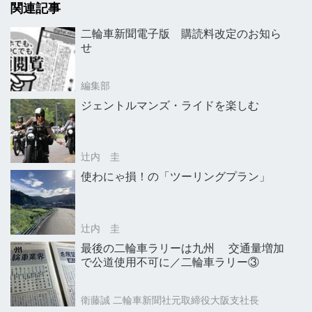
関連記事
二輪車新聞電子版 購読料改定のお知ら
せ
編集部
ジェントルマンズ・ライドを楽しむ
辻内 圭
使わにゃ損！の「ツーリングプラン」
辻内 圭
最後の二輪車ラリーは九州 交通量増加
で公道使用不可に／二輪車ラリー③
衛藤誠 二輪車新聞社元取締役大阪支社長