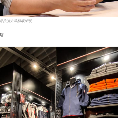
櫛谷信夫常務取締役
岡店