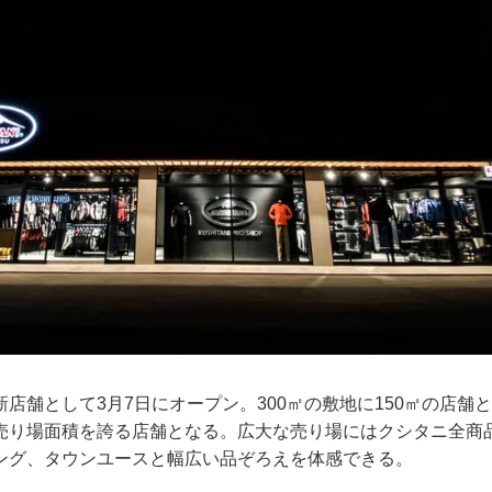
店舗として3月7日にオープン。300㎡の敷地に150㎡の店舗と
売り場面積を誇る店舗となる。広大な売り場にはクシタニ全商
ング、タウンユースと幅広い品ぞろえを体感できる。