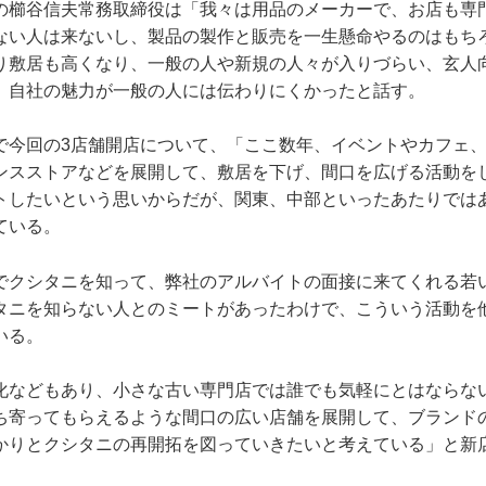
の櫛谷信夫常務取締役は「我々は用品のメーカーで、お店も専
ない人は来ないし、製品の製作と販売を一生懸命やるのはもち
り敷居も高くなり、一般の人や新規の人々が入りづらい、玄人
、自社の魅力が一般の人には伝わりにくかったと話す。
で今回の3店舗開店について、「ここ数年、イベントやカフェ
ンスストアなどを展開して、敷居を下げ、間口を広げる活動を
トしたいという思いからだが、関東、中部といったあたりでは
ている。
でクシタニを知って、弊社のアルバイトの面接に来てくれる若
タニを知らない人とのミートがあったわけで、こういう活動を
いる。
化などもあり、小さな古い専門店では誰でも気軽にとはならな
ち寄ってもらえるような間口の広い店舗を展開して、ブランド
かりとクシタニの再開拓を図っていきたいと考えている」と新