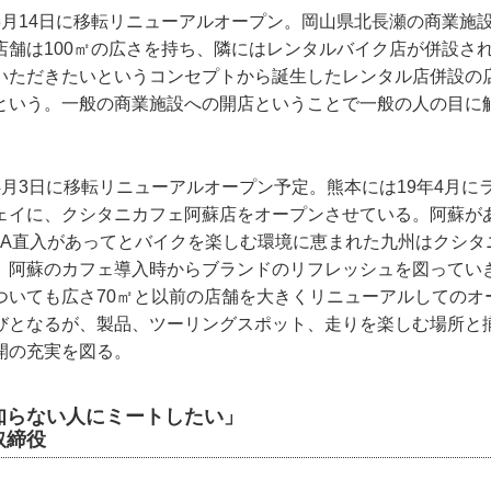
3月14日に移転リニューアルオープン。岡山県北長瀬の商業施
店舗は100㎡の広さを持ち、隣にはレンタルバイク店が併設さ
いただきたいというコンセプトから誕生したレンタル店併設の
という。一般の商業施設への開店ということで一般の人の目に
4月3日に移転リニューアルオープン予定。熊本には19年4月に
ェイに、クシタニカフェ阿蘇店をオープンさせている。阿蘇が
SPA直入があってとバイクを楽しむ環境に恵まれた九州はクシ
、阿蘇のカフェ導入時からブランドのリフレッシュを図ってい
ついても広さ70㎡と以前の店舗を大きくリニューアルしてのオ
びとなるが、製品、ツーリングスポット、走りを楽しむ場所と
開の充実を図る。
知らない人にミートしたい」
取締役