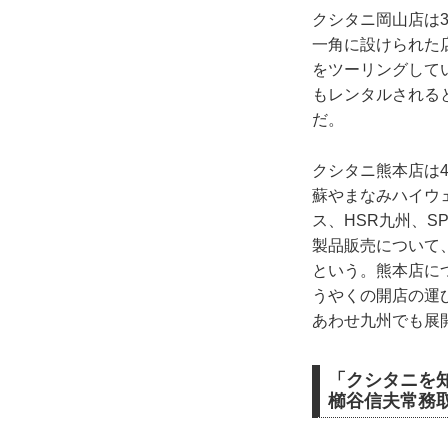
クシタニ岡山店は
一角に設けられた
をツーリングして
もレンタルされる
だ。
クシタニ熊本店は
蘇やまなみハイウ
ス、HSR九州、
製品販売について
という。熊本店に
うやくの開店の運
あわせ九州でも展
「クシタニを
櫛谷信夫常務