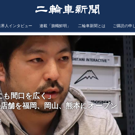
業界人インタビュー
連載「旗幟鮮明」
二輪車新聞とは
ご購読の申
にも間口を広く」
3店舗を福岡、岡山、熊本にオープン
1