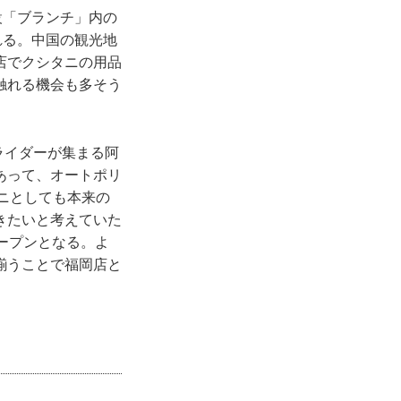
設「ブランチ」内の
れる。中国の観光地
店でクシタニの用品
触れる機会も多そう
ライダーが集まる阿
あって、オートポリ
タニとしても本来の
きたいと考えていた
ープンとなる。よ
揃うことで福岡店と