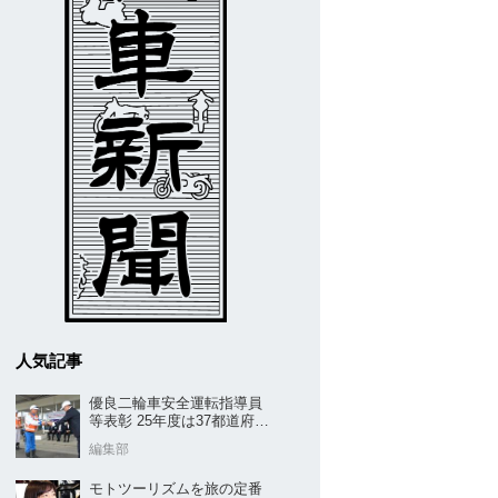
人気記事
優良二輪車安全運転指導員
等表彰 25年度は37都道府県
から42名／全安協二推
編集部
モトツーリズムを旅の定番