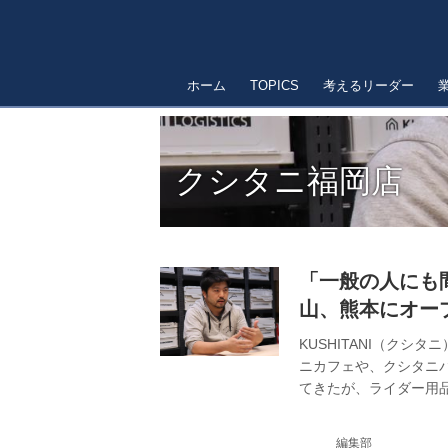
ホーム
TOPICS
考えるリーダー
クシタニ福岡店
「一般の人にも
山、熊本にオー
KUSHITANI（ク
ニカフェや、クシタニ
てきたが、ライダー用品
鷹店以来となる。 クシ
150㎡の店舗と150
編集部