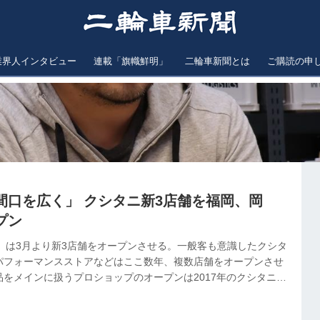
業界人インタビュー
連載「旗幟鮮明」
二輪車新聞とは
ご購読の申
間口を広く」 クシタニ新3店舗を福岡、岡
プン
シタニ）は3月より新3店舗をオープンさせる。一般客も意識したクシタ
パフォーマンスストアなどはここ数年、複数店舗をオープンさせ
をメインに扱うプロショップのオープンは2017年のクシタニ三
タニ福岡店は新店舗として3月7日にオープン。300㎡の敷地に
㎡の駐車場を持つ九州最大級の売り場面積を誇る店舗となる。広大な