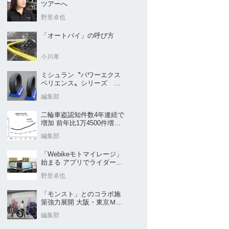
ツアーへ
野里卓也
「オートバイ」の呼び方
小川孝
ミシュラン〝パワーエクス
ペリエンス〟シリーズ
｢POWER5｣など４種を新発
編集部
売
二輪車盗認知件数4年連続で
増加 前年比1万4500件増／
警察庁まとめ
編集部
「Webikeモトマイレージ」
始まる アプリでライダーと
販売店を元気に
野里卓也
「モンスト」とのコラボ施
策強力展開 大阪・東京ＭＣ
ショー2026開催概要発表
編集部