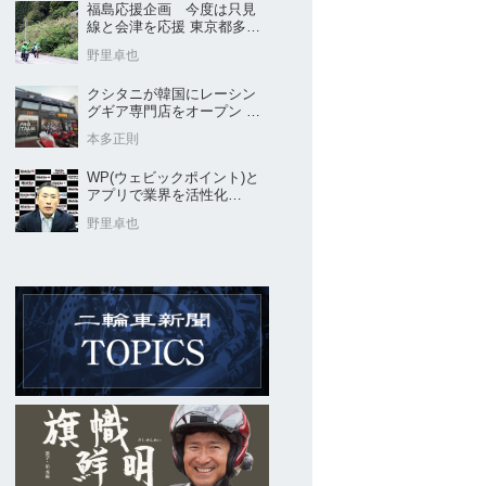
福島応援企画 今度は只見
線と会津を応援 東京都多摩
市の販売店 ヤングオート
野里卓也
クシタニが韓国にレーシン
グギア専門店をオープン 今
後“日本のパッケージ”を各国
本多正則
に展開
WP(ウェビックポイント)と
アプリで業界を活性化
Webike㊦
野里卓也