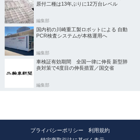
原付二種は13年ぶりに12万台レベル
編集部
国内初の川崎重工製ロボットによる 自動
PCR検査システムが本格運用へ
編集部
車検証有効期間 全国一律に伸長 新型肺
炎対策で4度目の伸長措置／国交省
編集部
プライバシーポリシー
利用規約