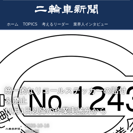
ホーム
TOPICS
考えるリーダー
業界人インタビュー
統一的なリコールステッカーの貼付
を廃止
11月1日以降の作業実施分から
2020-10-16
編集部