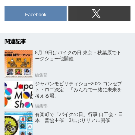
Facebook
関連記事
8月19日はバイクの日 東京・秋葉原でト
ークショー他開催
編集部
ジャパンモビリティショ−2023 コンセプ
ト・ロゴ決定 「みんなで一緒に未来を
考える場」
編集部
有楽町で「バイクの日」行事 自工会・日
本二普協主催 3年ぶりリアル開催