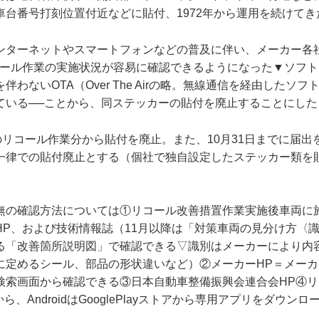
車台番号打刻位置付近などに貼付、1972年から運用を続けてき
ンターネットやスマートフォンなどの普及に伴い、メーカー各
コール作業の実施状況が容易に確認できるようになった▼ソフ
伴わないOTA（Over The Airの略。無線通信を経由したソ
ている──ことから、同ステッカーの貼付を廃止することにした
のリコール作業分から貼付を廃止。また、10月31日までに届
一律での貼付廃止とする（個社で独自設定したステッカー類を
無の確認方法については①リコール改善措置作業実施後車両に
HP、および技術情報誌（11月以降は「対策車両の見分け方〈
る「改善箇所説明図」で確認できる▽識別はメーカーにより内
に定めるシール、部品の形状違いなど）②メーカーHP＝メーカ
検索画面から確認できる③日本自動車整備振興会連合会HP④
reから、AndroidはGooglePlayストアから専用アプリをダウ