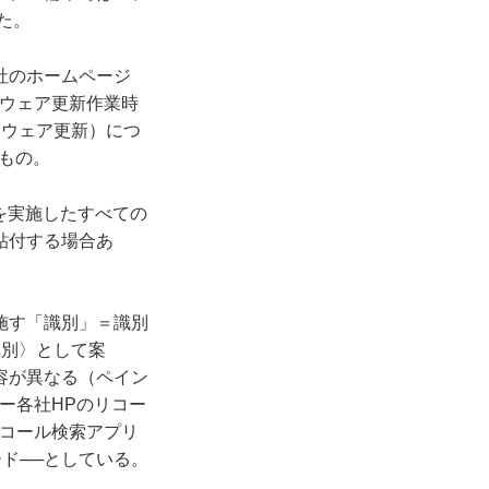
た。
社のホームページ
トウェア更新作業時
フトウェア更新）につ
もの。
出を実施したすべての
貼付する場合あ
施す「識別」＝識別
識別〉として案
容が異なる（ペイン
ー各社HPのリコー
リコール検索アプリ
ンロード──としている。