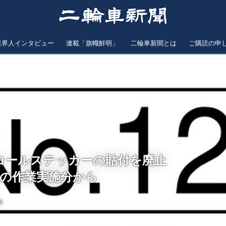
業界人インタビュー
連載「旗幟鮮明」
二輪車新聞とは
ご購読の申
コールステッカーの貼付を廃止
降の作業実施分から
6