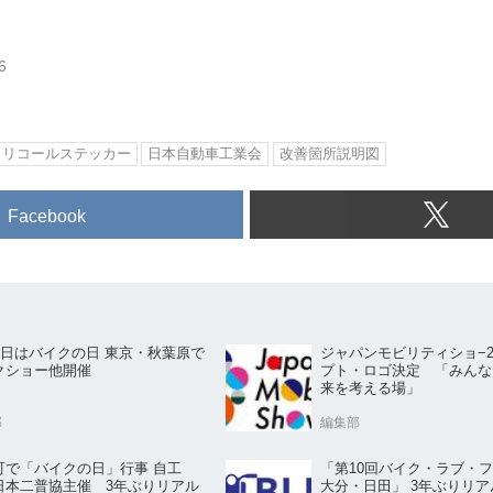
6
リコールステッカー
日本自動車工業会
改善箇所説明図
Facebook
19日はバイクの日 東京・秋葉原で
ジャパンモビリティショ−20
クショー他開催
プト・ロゴ決定 「みんな
来を考える場」
部
編集部
町で「バイクの日」行事 自工
「第10回バイク・ラブ・フ
日本二普協主催 3年ぶりリアル
大分・日田」 3年ぶりリ