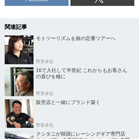
関連記事
モトツーリズムを旅の定番ツアーへ
野里卓也
16で入社して半世紀 これからもお客さん
の喜びを糧に
野里卓也
販売店と一緒にブランド築く
野里卓也
クシタニが韓国にレーシングギア専門店