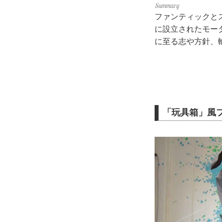
ファンティックと
に設立されたモー
に至る志や方針、
「玩具箱」風