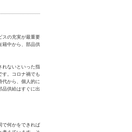
ビスの充実が最重要
在籍中から、部品供
されないといった指
です。コロナ禍でも
時代から、個人的に
部品供給はすぐに出
同で何かをできれば