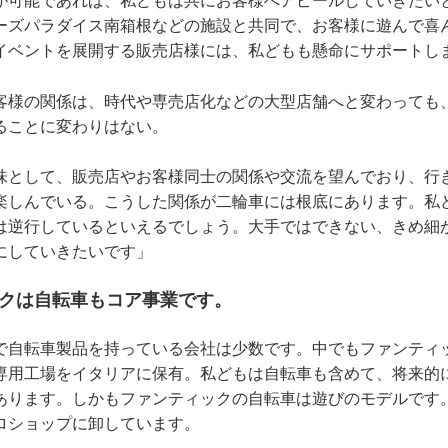
が可能であれば、私どもは共にお客様へアピールしていきたい
ーズパラダイス南箱根などの施設と共同で、お客様に遊んで喜
イベントを展開する販売店様には、私どもも懸命にサポートし
客様の関係は、時代や専売店化などの大型店舗へと変わっても
ることに変わりはない。
味として、販売店やお客様同士の関係や交流を望んでおり、行
楽しんでいる。こうした関係が二輪車には根底にあります。私
は逆行しているといえるでしょう。大手ではできない、きめ細
にしていきたいです」
ックは自転車もコア事業です。
で自転車製品を持っている会社は少数です。中でもファンティ
専用工場をイタリアに保有。私どもは自転車も含めて、将来的
あります。しかもファンティックの自転車は遊びのモデルです
ロショップに卸しています。