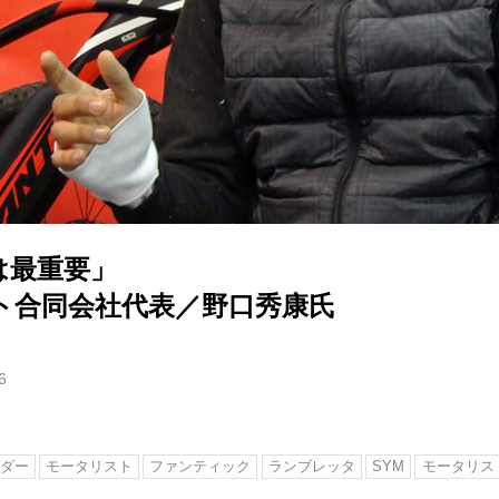
は最重要」
ト合同会社代表／野口秀康氏
6
ダー
モータリスト
ファンティック
ランブレッタ
SYM
モータリス