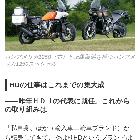
パンアメリカ1250（右）と上級装備を持つパンアメ
リカ1250スペシャル
HDの仕事はこれまでの集大成
――昨年ＨＤＪの代表に就任。これから
の取り組みは
「私自身、ほか（輸入車二輪車ブランド）か
ら転身してきて、やはりHDというブランドは