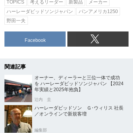
TOPICS
考えるリーダー
新製品
メーカー
ハーレーダビッドソンジャパン
パンアメリカ1250
野田一夫
Facebook
関連記事
オーナー、ディーラーと三位一体で成功
を ハーレーダビッドソンジャパン 【2024
年実績と2025年抱負】
辻内 圭
ハーレーダビッドソン Ｇ･ウィリス 社長
／オンラインで新規客増
編集部