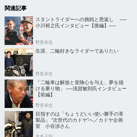
関連記事
スタントライダーへの挑戦と恩返し ──
小川裕之氏インタビュー【後編】──
野里卓也
生涯、二輪好きなライダーでありたい
野里卓也
「二輪車は解放と冒険心を与え、夢を描
ける乗り物」 ──浅賀敏則氏インタビュー
【前編】
野里卓也
目指すのは「ちょうどいい使い勝手の革
製品」 “次世代のカドヤ”へ／カドヤ企画
室 小谷渉さん
本多正則