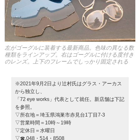
左がゴーグルに装着する最新商品。色味の異なる数
種類をラインアップ。右はゴーグルに付ける度付き
のレンズ。上下のフレームでしっかり固定される
※2021年9月2日より辻村氏はグラス・アーカス
から独立し、
「72 eye works」代表として就任。新店舗は下記
を参照。
▽所在地＝埼玉県鴻巣市赤見台1丁目7-3
▽営業時間＝10時～19時
▽定休日＝水曜日
▽☎.048・514・8508