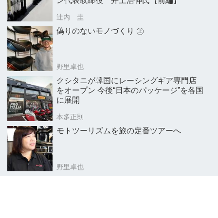
ン代表取締役 井上浩伸氏【前編】
辻内 圭
偽りのないモノづくり ㊤
野里卓也
クシタニが韓国にレーシングギア専門店
をオープン 今後“日本のパッケージ”を各国
に展開
本多正則
モトツーリズムを旅の定番ツアーへ
野里卓也