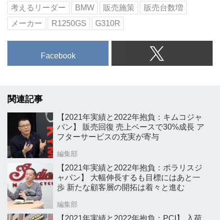
考えるリーダー
BMW
販売施策
販売台数増
メーカー
R1250GS
G310R
Facebook
関連記事
【2021年実績と2022年抱負：キムコジャ
パン】 販売回復 売上ベースで30%成長 ア
フターサービスの充実が寄与
編集部
【2021年実績と2022年抱負：ポラリスジ
ャパン】 大幅伸長するも目標にはあと一
歩 新たな顧客層の開拓は着々と進む
編集部
【2021年実績と2022年抱負：PCI】 入荷