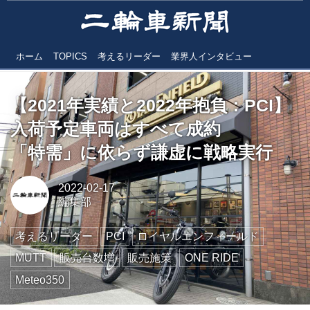
ホーム
TOPICS
考えるリーダー
業界人インタビュー
【2021年実績と2022年抱負：PCI】
入荷予定車両はすべて成約
「特需」に依らず謙虚に戦略実行
2022-02-17
編集部
考えるリーダー
PCI
ロイヤルエンフィールド
MUTT
販売台数増
販売施策
ONE RIDE
Meteo350