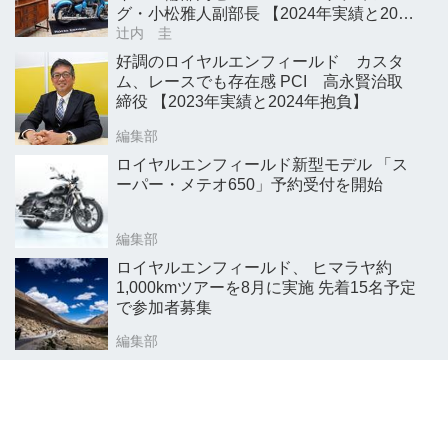
グ・小松雅人副部長 【2024年実績と2025
年抱負】
辻内 圭
好調のロイヤルエンフィールド カスタ
ム、レースでも存在感 PCI 高永賢治取
締役 【2023年実績と2024年抱負】
編集部
ロイヤルエンフィールド新型モデル 「ス
ーパー・メテオ650」予約受付を開始
編集部
ロイヤルエンフィールド、 ヒマラヤ約
1,000kmツアーを8月に実施 先着15名予定
で参加者募集
編集部