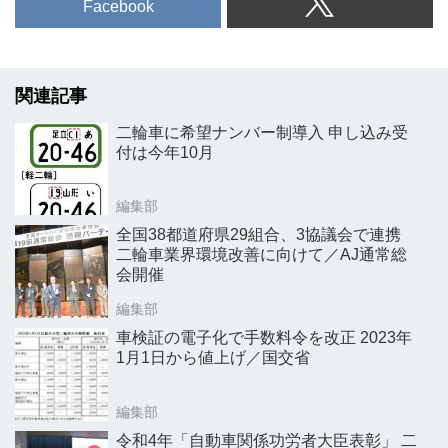
Facebook
関連記事
二輪車に希望ナンバー制導入 申し込み受
付は今年10月
編集部
全国38都道府県29組合、3協議会で連携
二輪車業界環境改善に向けて／AJ通常総
会開催
編集部
車検証の電子化で手数料令を改正 2023年
1月1日から値上げ／国交省
編集部
令和4年「自動車関係功労者大臣表彰」 二