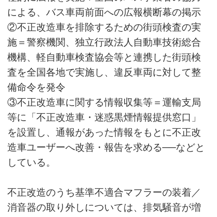
による、バス車両前面への広報横断幕の掲示
②不正改造車を排除するための街頭検査の実
施＝警察機関、独立行政法人自動車技術総合
機構、軽自動車検査協会等と連携した街頭検
査を全国各地で実施し、違反車両に対して整
備命令を発令
③不正改造車に関する情報収集等＝運輸支局
等に「不正改造車・迷惑黒煙情報提供窓口」
を設置し、通報があった情報をもとに不正改
造車ユーザーへ改善・報告を求める──などと
している。
不正改造のうち基準不適合マフラーの装着／
消音器の取り外しについては、排気騒音が増