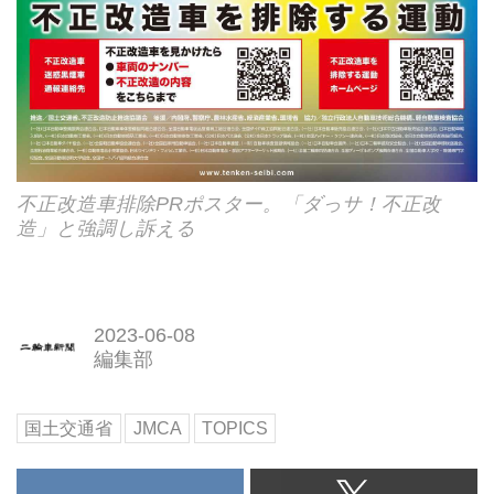
不正改造車排除PRポスター。「ダっサ！不正改
造」と強調し訴える
2023-06-08
編集部
国土交通省
JMCA
TOPICS