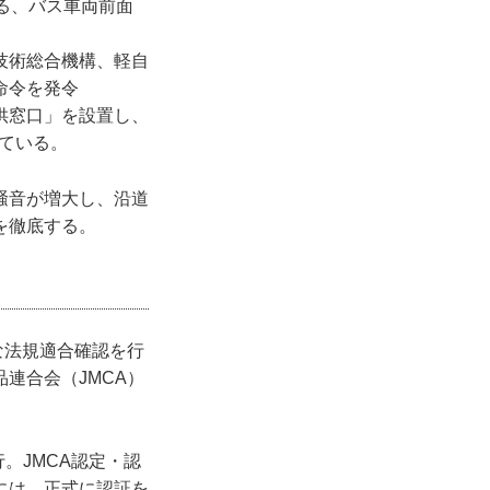
る、バス車両前面
技術総合機構、軽自
命令を発令
供窓口」を設置し、
ている。
騒音が増大し、沿道
を徹底する。
な法規適合確認を行
連合会（JMCA）
。JMCA認定・認
には、正式に認証を