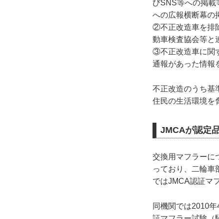
びSNS等への掲
への広報横断幕の
②不正改造車を排
動車検査協会等と
③不正改造車に関
通報があった情報
不正改造のうち基
住民の生活環境を
JMCAが認
交換用マフラーに
っており、二輪車
ではJMCA認証
同機関では2010
証マフラー試験（