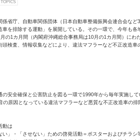
TOPICS
関係省庁、自動車関係団体（日本自動車整備振興会連合会など3
造車を排除する運動」を展開している。その一環で、今年も各
6月の1カ月間（内閣府沖縄総合事務局は10月の1カ月間）にわ
街頭検査、情報収集などにより、違法マフラーなど不正改造車
通の安全確保と公害防止を図る一環で1990年から毎年実施し
騒音の原因となっている違法マフラーなど悪質な不正改造車の排
活動は
ない」・「させない」ための啓発活動＝ポスターおよびチラシ