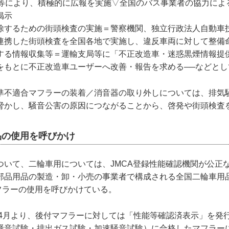
載等により、積極的に広報を実施▽全国のバス事業者の協力によ
掲示
除するための街頭検査の実施＝警察機関、独立行政法人自動車
連携した街頭検査を全国各地で実施し、違反車両に対して整備
する情報収集等＝運輸支局等に「不正改造車・迷惑黒煙情報提
をもとに不正改造車ユーザーへ改善・報告を求める──などとし
準不適合マフラーの装着／消音器の取り外しについては、排気
脅かし、騒音公害の原因につながることから、啓発や街頭検査
定品の使用を呼びかけ
ついて、二輪車用については、JMCA登録性能確認機関が公正
部品用品の製造・卸・小売の事業者で構成される全国二輪車用品
マフラーの使用を呼びかけている。
年4月より、後付マフラーに対しては「性能等確認済表示」を発行
騒音試験・排出ガス試験・加速騒音試験）に合格したマフラー