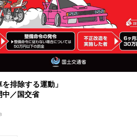
車を排除する運動」
開中／国交省
8