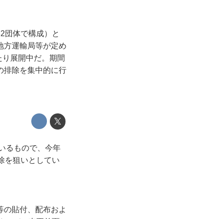
2団体で構成）と
地方運輸局等が定め
たり展開中だ。期間
の排除を集中的に行
ているもので、今年
除を狙いとしてい
等の貼付、配布およ