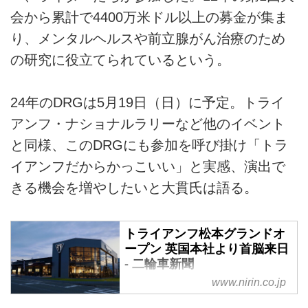
会から累計で4400万米ドル以上の募金が集ま
り、メンタルヘルスや前立腺がん治療のため
の研究に役立てられているという。
24年のDRGは5月19日（日）に予定。トライ
アンフ・ナショナルラリーなど他のイベント
と同様、このDRGにも参加を呼び掛け「トラ
イアンフだからかっこいい」と実感、演出で
きる機会を増やしたいと大貫氏は語る。
トライアンフ松本グランドオ
ープン 英国本社より首脳来日
- 二輪車新聞
www.nirin.co.jp
トライアンフモーターサイクルズ
ジャパン（TMJ）はこのほど、ト