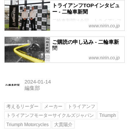
ライアンフ東京、トライアンフ東
トライアンフTOPインタビュ
京ベイを運営する㈱Sonic Motors
ー - 二輪車新聞
が、新たにトライアンフ松本を開
二輪車新聞は今回、トライアンフ
設したと発表。6月16日のグラン
www.nirin.co.jp
松本のオープニングセレモニーに
ドオープンに先駆け、15日に開か
駆け付けたニック・ブロアー
れたオープニングセレモニーには
CEO、ポール・ストラウドCCO
ご購読の申し込み - 二輪車新
トライアンフ英国本社よりチー
に単独インタビューを行った。
聞
フ・エグゼクティブ・オフィサー
（CEO）のニック・ブロアー氏、
www.nirin.co.jp
チーフ・コマーシャル・オフィサ
ー（CCO）のポール・ストラウ
ド氏らが駆け付けた。
2024-01-14
編集部
考えるリーダー
メーカー
トライアンフ
トライアンフモーターサイクルズジャパン
Triumph
Triumph Motorcycles
大貫陽介