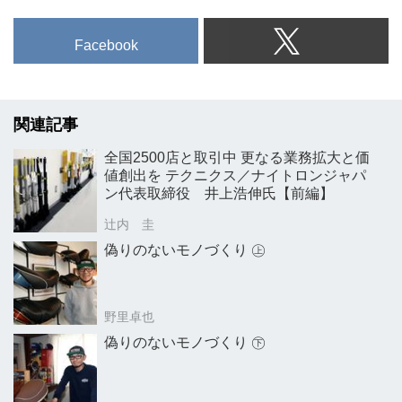
Facebook
関連記事
全国2500店と取引中 更なる業務拡大と価
値創出を テクニクス／ナイトロンジャパ
ン代表取締役 井上浩伸氏【前編】
辻内 圭
偽りのないモノづくり ㊤
野里卓也
偽りのないモノづくり ㊦