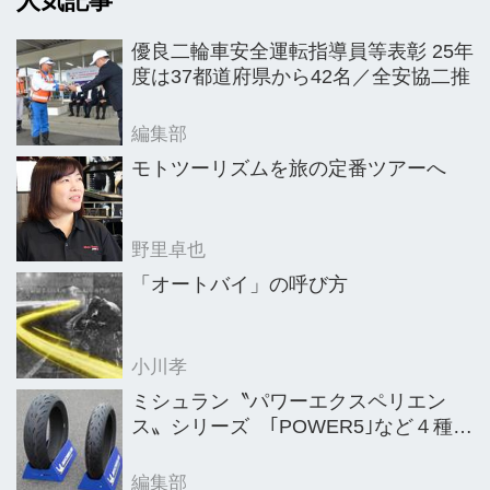
人気記事
を超えてきそうだ。（※2024年1月1日
付「新年特別号」掲載記事）
優良二輪車安全運転指導員等表彰 25年
度は37都道府県から42名／全安協二推
編集部
モトツーリズムを旅の定番ツアーへ
野里卓也
「オートバイ」の呼び方
小川孝
ミシュラン〝パワーエクスペリエン
ス〟シリーズ ｢POWER5｣など４種を
新発売
編集部