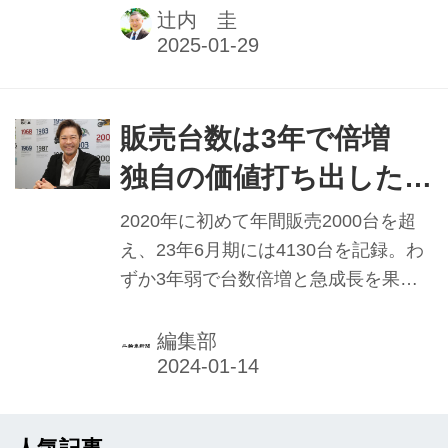
サイクルズジャパン（トライアンフ
辻内 圭
MJ）にとって2024年最大のミッショ
ンであった。本記事は2025年1月1日発
行の本紙「新年特別号」に掲載したも
のです。
販売台数は3年で倍増
独自の価値打ち出したい
トライアンフMJ 大貫
2020年に初めて年間販売2000台を超
陽介社長 【2023年実績
え、23年6月期には4130台を記録。わ
ずか3年弱で台数倍増と急成長を果た
と2024年抱負】
し、年間5000台を視界に捉えつつある
トライアンフモーターサイクルズジャ
編集部
パン（トライアンフＭＪ）。23年1月
からの累計を見ても、11月末時点で
3726台。12月にはやはり累計4000台