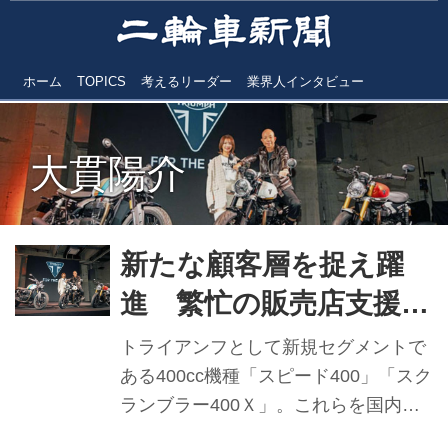
ホーム
TOPICS
考えるリーダー
業界人インタビュー
大貫陽介
新たな顧客層を捉え躍
進 繁忙の販売店支援策
開始 トライアンフＭJ
トライアンフとして新規セグメントで
大貫陽介社長 【2024年
ある400cc機種「スピード400」「スク
ランブラー400Ｘ」。これらを国内導
実績と2025年抱負】
入したことが、トライアンフモーター