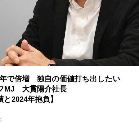
3年で倍増 独自の価値打ち出したい
フMJ 大貫陽介社長
績と2024年抱負】
4