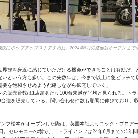
施設にポップアップストアを出店。2024年6月の路面店オープンまで
世界観を身近に感じていただける機会ができることは有効だ。
ないという方も多い。この先数年は、今まで以上に急ピッチで
需要を飽和させぬよう配慮しながら拡充していく」
クの販売台数は1店舗あたり100台未満が平均と見られる。トラ
30台強を販売している。問い合わせ件数も順調に伸びており、
」
イアンフ松本がオープンした際は、英国本社よりニック・ブロアー
日。セレモニーの場で、「トライアンフは24年6月までの1年