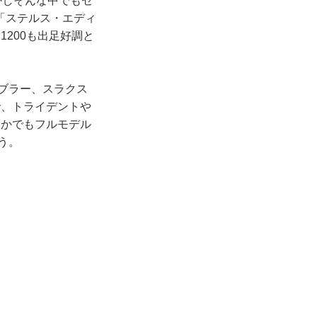
かしそんな中でもセ
「ステルス・エディ
200も出足好調と
ンブラー、スラクス
で、トライデントや
なかでもフルモデル
う。