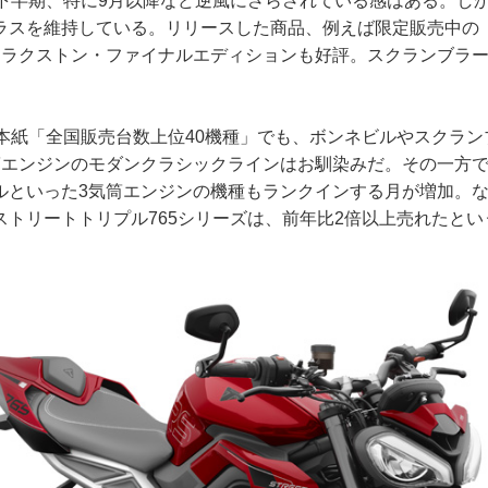
年下半期、特に9月以降など逆風にさらされている感はある。し
ラスを維持している。リリースした商品、例えば限定販売中の
スラクストン・ファイナルエディションも好評。スクランブラー1
ば本紙「全国販売台数上位40機種」でも、ボンネビルやスクラ
筒エンジンのモダンクラシックラインはお馴染みだ。その一方
ルといった3気筒エンジンの機種もランクインする月が増加。
ストリートトリプル765シリーズは、前年比2倍以上売れたとい