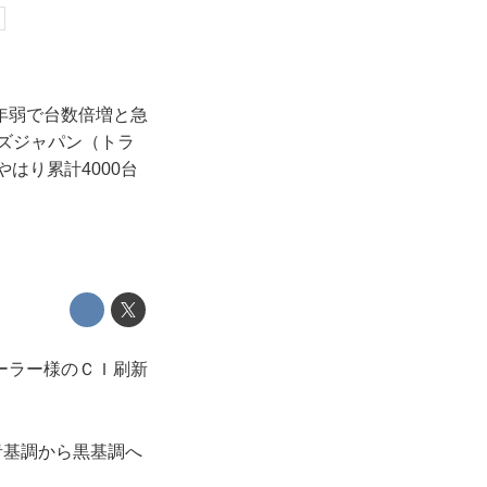
3年弱で台数倍増と急
ルズジャパン（トラ
やはり累計4000台
ーラー様のＣＩ刷新
青基調から黒基調へ