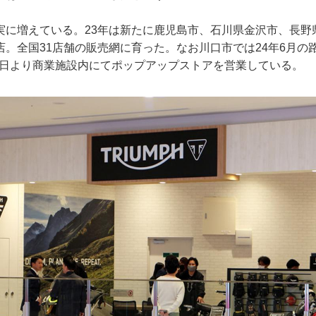
実に増えている。23年は新たに鹿児島市、石川県金沢市、長野
店。全国31店舗の販売網に育った。なお川口市では24年6月の
14日より商業施設内にてポップアップストアを営業している。