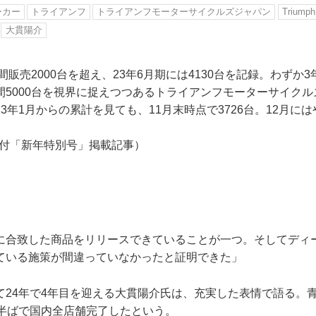
ーカー
トライアンフ
トライアンフモーターサイクルズジャパン
Triumph
大貫陽介
年間販売2000台を超え、23年6月期には4130台を記録。わずか
間5000台を視界に捉えつつあるトライアンフモーターサイク
3年1月からの累計を見ても、11月末時点で3726台。12月には
。
1日付「新年特別号」掲載記事）
に合致した商品をリリースできていることが一つ。そしてディ
ている施策が間違っていなかったと証明できた」
て24年で4年目を迎える大貫陽介氏は、充実した表情で語る。
年半ばで国内全店舗完了したという。