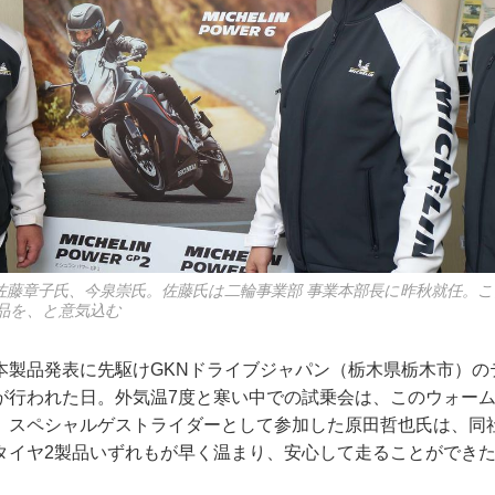
佐藤章子氏、今泉崇氏。佐藤氏は二輪事業部 事業本部長に昨秋就任。
品を、と意気込む
本製品発表に先駆けGKNドライブジャパン（栃木県栃木市）の
が行われた日。外気温7度と寒い中での試乗会は、このウォー
スペシャルゲストライダーとして参加した原田哲也氏は、同社公
タイヤ2製品いずれもが早く温まり、安心して走ることができ