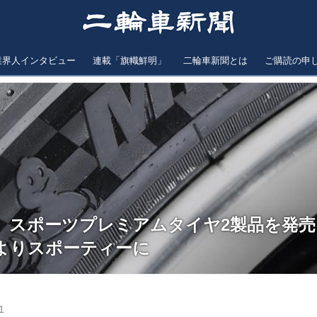
業界人インタビュー
連載「旗幟鮮明」
二輪車新聞とは
ご購読の申
 スポーツプレミアムタイヤ2製品を発売
よりスポーティーに
1