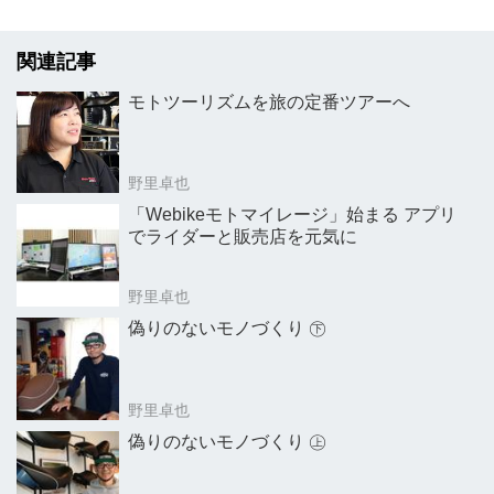
関連記事
モトツーリズムを旅の定番ツアーへ
野里卓也
「Webikeモトマイレージ」始まる アプリ
でライダーと販売店を元気に
野里卓也
偽りのないモノづくり ㊦
野里卓也
偽りのないモノづくり ㊤