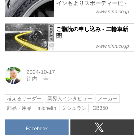
インもよりスポーティーに -
二輪車新聞
www.nirin.co.jp
日本ミシュランタイヤは、二輪車
用スポーツタイヤ2製品を発表、1
ご購読の申し込み - 二輪車新
月25日より発売した。新発売の2
聞
製品は「MICHELIN
www.nirin.co.jp
POWER6（以下パワー6）」と
「MICHELIN POWER GP2（以下
パワーGP2）」。モータースポー
ツで培った技術を盛り込み、多様
2024-10-17
な路面環境において高いパフォー
辻内 圭
マンスを発揮する「スポーツプレ
ミアムタイヤ」に位置づけられる
考えるリーダー
業界人インタビュー
メーカー
ものだ。
部品・用品
michelin
ミシュラン
GB350
Facebook