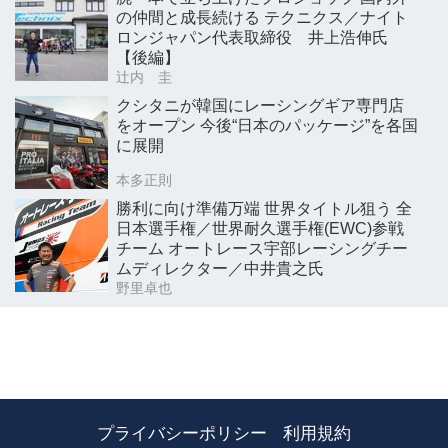
の仲間と成長続ける テクニクス／ナイト
ロンジャパン代表取締役 井上浩伸氏
【後編】
辻内 圭
クシタニが韓国にレーシングギア専門店
をオープン 今後“日本のパッケージ”を各国
に展開
本多正則
勝利に向け準備万端 世界タイトル狙う 全
日本選手権／世界耐久選手権(EWC)参戦
チーム オートレース宇部レーシングチー
ムディレクター／中井貴之氏
野里卓也
プライバシーポリシー
利用規約