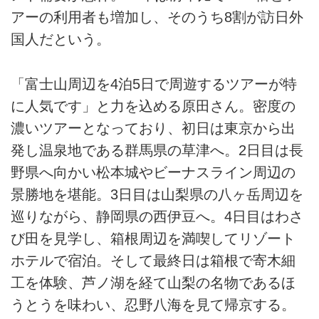
アーの利用者も増加し、そのうち8割が訪日外
国人だという。
「富士山周辺を4泊5日で周遊するツアーが特
に人気です」と力を込める原田さん。密度の
濃いツアーとなっており、初日は東京から出
発し温泉地である群馬県の草津へ。2日目は長
野県へ向かい松本城やビーナスライン周辺の
景勝地を堪能。3日目は山梨県の八ヶ岳周辺を
巡りながら、静岡県の西伊豆へ。4日目はわさ
び田を見学し、箱根周辺を満喫してリゾート
ホテルで宿泊。そして最終日は箱根で寄木細
工を体験、芦ノ湖を経て山梨の名物であるほ
うとうを味わい、忍野八海を見て帰京する。