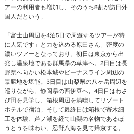
アーの利用者も増加し、そのうち8割が訪日外
国人だという。
「富士山周辺を4泊5日で周遊するツアーが特
に人気です」と力を込める原田さん。密度の
濃いツアーとなっており、初日は東京から出
発し温泉地である群馬県の草津へ。2日目は長
野県へ向かい松本城やビーナスライン周辺の
景勝地を堪能。3日目は山梨県の八ヶ岳周辺を
巡りながら、静岡県の西伊豆へ。4日目はわさ
び田を見学し、箱根周辺を満喫してリゾート
ホテルで宿泊。そして最終日は箱根で寄木細
工を体験、芦ノ湖を経て山梨の名物であるほ
うとうを味わい、忍野八海を見て帰京する。